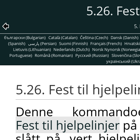
5.26. Fest
5.
български (Bulgarian)
Català (Catalan)
Čeština (Czech)
Dansk (Danish)
(Spanish)
پارسی (Persian)
Suomi (Finnish)
Français (French)
Hrvatski
Lietuvis (Lithuanian)
Nederlands (Dutch)
Norsk Nynorsk (Norwegi
Portuguese)
Română (Romanian)
Pусский (Russian)
Slovenčina (Slo
український (Ukra
5.26. Fest til hjelpeli
Denne kommandoe
Fest til hjelpelinjer
på 
slått på, vert hjelpe