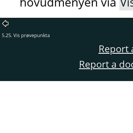
hovudmenyen via
Vi
5.25. Vis prøvepunkta
Report 
Report a do