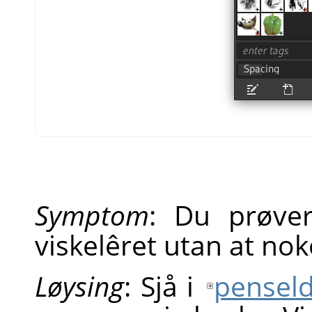
Symptom
: Du prøver
viskelêret utan at nok
Løysing
: Sjå i
penseld