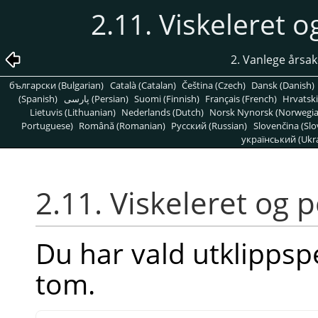
2.11. Viskeleret o
2. Vanlege årsak
български (Bulgarian)
Català (Catalan)
Čeština (Czech)
Dansk (Danish)
(Spanish)
پارسی (Persian)
Suomi (Finnish)
Français (French)
Hrvatski
Lietuvis (Lithuanian)
Nederlands (Dutch)
Norsk Nynorsk (Norwegi
Portuguese)
Română (Romanian)
Pусский (Russian)
Slovenčina (Slo
український (Ukra
2.11. Viskeleret og 
Du har vald utklippsp
tom.