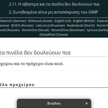
2.11. Η σβήστρα και τα πινέλα δεν δουλεύουν πια
2. Συνηθισμένα αίτια μη ανταπόκρισης του GIMP
Deutsch (German)
Ελληνικά (Greek)
English (US)
English (British)
Espera
anese)
한국어 (Korean)
Lietuvis (Lithuanian)
Nederlands (Dutch)
Norsk N
кий (Russian)
Slovenčina (Slovak)
Slovenščina (Slovenian)
Српски (Serbia
(Simplified Chinese)
 τα πινέλα δεν δουλεύουν πια
οχείρου και το πρόχειρο είναι κενό.
νέλο προχείρου