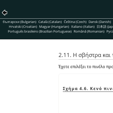
български (Bulgarian)
Català (Catalan)
Čeština (Czech)
Dansk (Danish)
Hrvatski (Croatian)
Magyar (Hungarian)
Italiano (Italian)
日本語 (Jap
Português brasileiro (Brazilian Portuguese)
Română (Romanian)
Pусс
2.11. Η σβήστρα και
Έχετε επιλέξει το πινέλο πρ
Σχήμα 4.6. Κενό πι