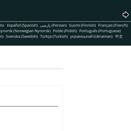
nto
Español (Spanish)
پارسی (Persian)
Suomi (Finnish)
Français (French)
ynorsk (Norwegian Nynorsk)
Polski (Polish)
Português (Portuguese)
n)
Svenska (Swedish)
Türkçe (Turkish)
український (Ukrainian)
中文