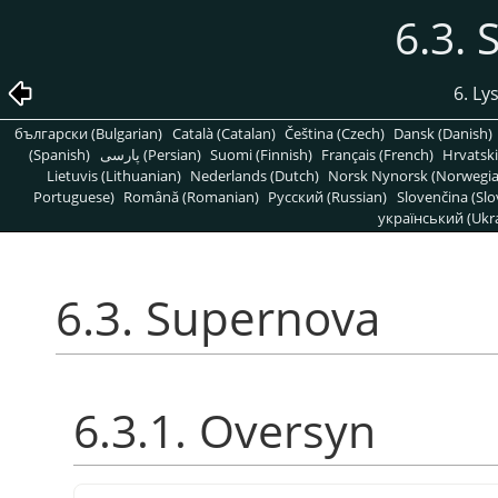
6.3.
6. Ly
български (Bulgarian)
Català (Catalan)
Čeština (Czech)
Dansk (Danish)
(Spanish)
پارسی (Persian)
Suomi (Finnish)
Français (French)
Hrvatski
Lietuvis (Lithuanian)
Nederlands (Dutch)
Norsk Nynorsk (Norwegi
Portuguese)
Română (Romanian)
Pусский (Russian)
Slovenčina (Slo
український (Ukra
6.3. Supernova
6.3.1. Oversyn