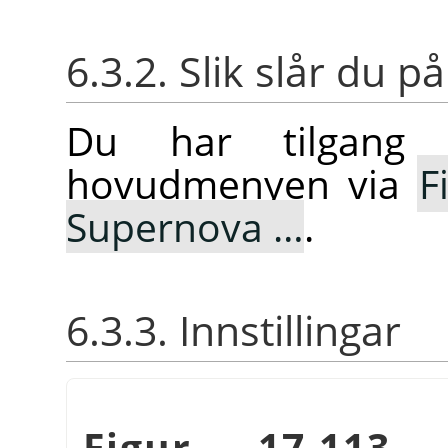
6.3.2. Slik slår du på
Du har tilgang t
hovudmenyen via
F
Supernova …
.
6.3.3. Innstillingar
Figur 17.113. 