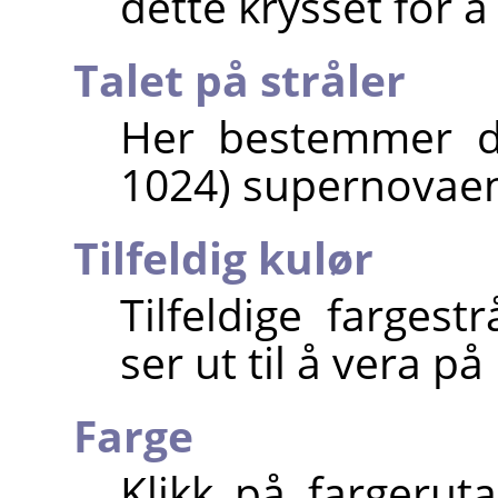
dette krysset for 
Talet på stråler
Her bestemmer du
1024) supernovaen
Tilfeldig kulør
Tilfeldige fargest
ser ut til å vera p
Farge
Klikk på fargerut