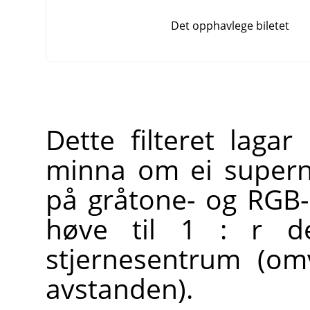
Det opphavlege biletet
Dette filteret laga
minna om ei superno
på gråtone- og RGB-
høve til 1 : r d
stjernesentrum (om
avstanden).