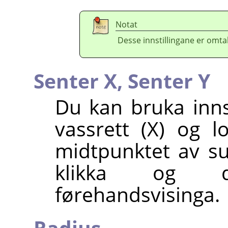
Notat
Desse innstillingane er omtal
Senter X,
Senter Y
Du kan bruka inns
vassrett (X) og l
midtpunktet av s
klikka og d
førehandsvisinga.
Radius