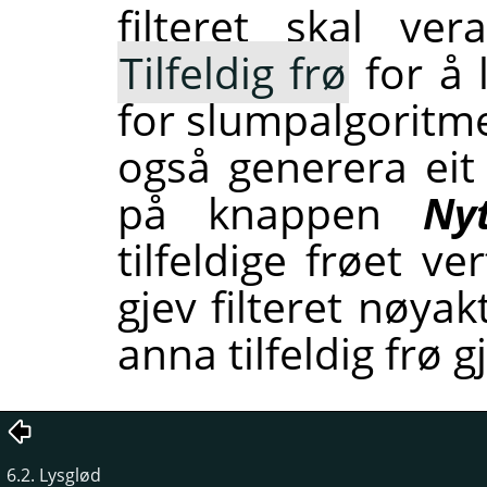
filteret skal ve
Tilfeldig frø
for å 
for slumpalgoritm
også generera eit 
på knappen
Ny
tilfeldige frøet v
gjev filteret nøyak
anna tilfeldig frø g
6.2. Lysglød