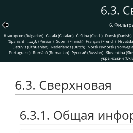
6.3. 
6. Фильтр
български (Bulgarian)
Català (Catalan)
Čeština (Czech)
Dansk (Danish)
(Spanish)
پارسی (Persian)
Suomi (Finnish)
Français (French)
Hrvatski
Lietuvis (Lithuanian)
Nederlands (Dutch)
Norsk Nynorsk (Norwegi
Portuguese)
Română (Romanian)
Pусский (Russian)
Slovenčina (Slo
український (Ukra
6.3. Сверхновая
6.3.1. Общая инф