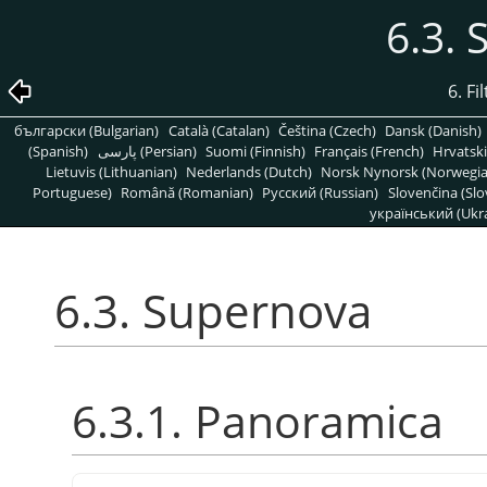
6.3.
6. Fi
български (Bulgarian)
Català (Catalan)
Čeština (Czech)
Dansk (Danish)
(Spanish)
پارسی (Persian)
Suomi (Finnish)
Français (French)
Hrvatski
Lietuvis (Lithuanian)
Nederlands (Dutch)
Norsk Nynorsk (Norwegi
Portuguese)
Română (Romanian)
Pусский (Russian)
Slovenčina (Slo
український (Ukra
6.3. Supernova
6.3.1. Panoramica