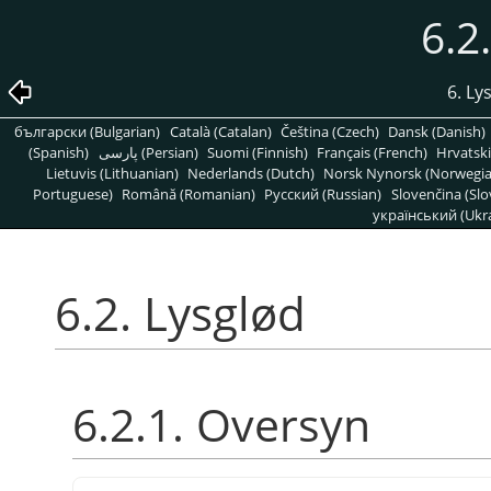
6.2
6. Ly
български (Bulgarian)
Català (Catalan)
Čeština (Czech)
Dansk (Danish)
(Spanish)
پارسی (Persian)
Suomi (Finnish)
Français (French)
Hrvatski
Lietuvis (Lithuanian)
Nederlands (Dutch)
Norsk Nynorsk (Norwegi
Portuguese)
Română (Romanian)
Pусский (Russian)
Slovenčina (Slo
український (Ukra
6.2. Lysglød
6.2.1. Oversyn