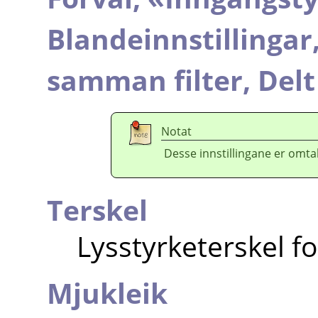
Blandeinnstillingar
samman filter,
Delt
Notat
Desse innstillingane er omtal
Terskel
Lysstyrketerskel f
Mjukleik