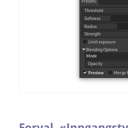
Forval,
«
Inngangst