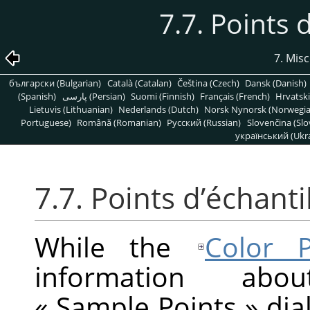
7.7. Points 
7. Mis
български (Bulgarian)
Català (Catalan)
Čeština (Czech)
Dansk (Danish)
(Spanish)
پارسی (Persian)
Suomi (Finnish)
Français (French)
Hrvatski
Lietuvis (Lithuanian)
Nederlands (Dutch)
Norsk Nynorsk (Norwegi
Portuguese)
Română (Romanian)
Pусский (Russian)
Slovenčina (Slo
український (Ukra
7.7. Points d’échant
While the
Color P
information ab
«
Sample Points
»
dial