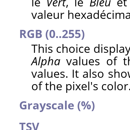
le
Vert
, le
Bleu
et 
valeur hexadécimal
RGB (0..255)
This choice displa
Alpha
values of t
values. It also sh
of the pixel's color
Grayscale (%)
TSV