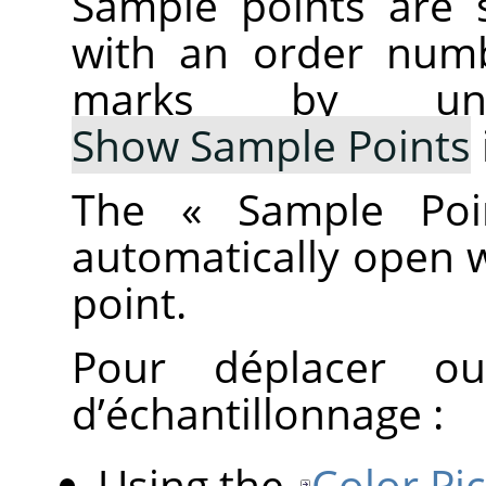
Sample points are
with an order numb
marks by un
Show Sample Points
The
«
Sample Poi
automatically open 
point.
Pour déplacer o
d’échantillonnage :
Using the
Color Pi