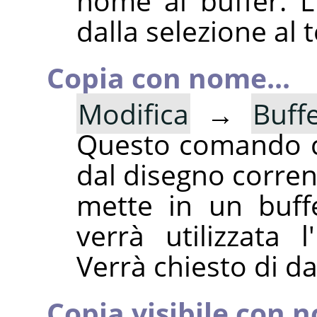
nome al buffer. 
dalla selezione al
Copia con nome...
Modifica
→
Buff
Questo comando co
dal disegno corrente
mette in un buff
verrà utilizzata l
Verrà chiesto di d
Copia visibile con n