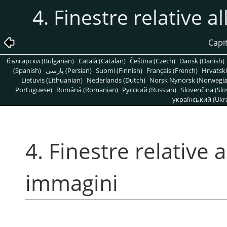
4. Finestre relative a
Capit
български (Bulgarian)
Català (Catalan)
Čeština (Czech)
Dansk (Danish)
(Spanish)
پارسی (Persian)
Suomi (Finnish)
Français (French)
Hrvatski
Lietuvis (Lithuanian)
Nederlands (Dutch)
Norsk Nynorsk (Norwegi
Portuguese)
Română (Romanian)
Pусский (Russian)
Slovenčina (Slo
український (Ukra
4. Finestre relative 
immagini