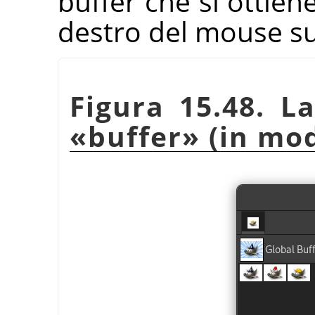
buffer che si ottiene
destro del mouse sul
Figura 15.48. La
«
buffer
»
(in mod