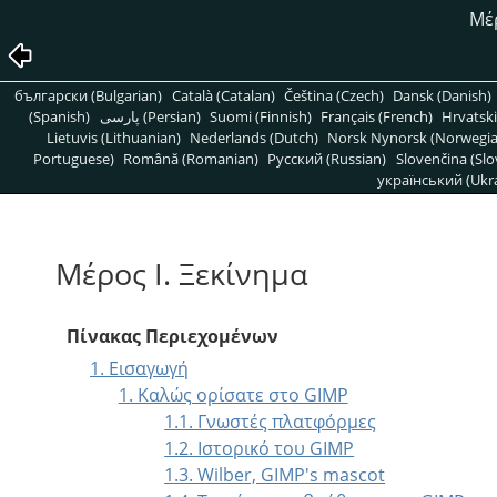
Μέρ
български (Bulgarian)
Català (Catalan)
Čeština (Czech)
Dansk (Danish)
(Spanish)
پارسی (Persian)
Suomi (Finnish)
Français (French)
Hrvatski
Lietuvis (Lithuanian)
Nederlands (Dutch)
Norsk Nynorsk (Norwegi
Portuguese)
Română (Romanian)
Pусский (Russian)
Slovenčina (Slo
український (Ukra
Μέρος I. Ξεκίνημα
Πίνακας Περιεχομένων
1. Εισαγωγή
1. Καλώς ορίσατε στο GIMP
1.1. Γνωστές πλατφόρμες
1.2. Ιστορικό του GIMP
1.3. Wilber, GIMP's mascot