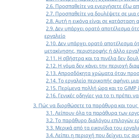
2.6. Προσπαθείτε να ενεργήσετε έξω α
2.7. Προσπαθείτε να δουλέψετε σε μια
2.8. Αυτή η εικόνα είναι σε κατάσταση 
2.9. Δεν υπάρχει ορατό αποτέλεσμα ότ
εργαλείο
2.10. Δεν υπάρχει ορατό αποτέλεσμα ό
μετακίνησης, περιστροφής ή άλλο εργα
2.11. Η σβήστρα και τα πινέλα δεν δου
2.12. Η γόμα δεν κάνει την περιοχή δι
2.13. Απροσδόκητα χρώματα όταν προσ
2.14. Το εργαλείο περικοπής αφήνει μι
2.15. Περίμενα πολλή ώρα και το GIMP
2.16. Γενικές οδηγίες για το τι πρέπει ν
3. Πώς να διορθώσετε τα παράθυρα και τους
3.1. Λείπουν όλα τα παράθυρα των εργ
3.2. Το παράθυρο διαλόγου επιλογών ερ
3.3. Μερικά από τα εικονίδια του εργαλ
3.4. Λείπει η περιοχή που δείχνει τις α