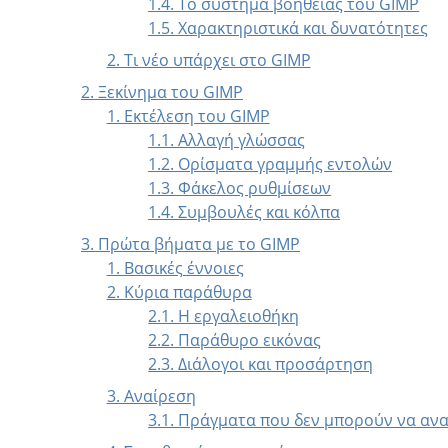
1.4. Το σύστημα βοήθειας του GIMP
1.5. Χαρακτηριστικά και δυνατότητες
2. Τι νέο υπάρχει στο GIMP
2. Ξεκίνημα του GIMP
1. Εκτέλεση του GIMP
1.1. Αλλαγή γλώσσας
1.2. Ορίσματα γραμμής εντολών
1.3. Φάκελος ρυθμίσεων
1.4. Συμβουλές και κόλπα
3. Πρώτα βήματα με το
GIMP
1. Βασικές έννοιες
2. Κύρια παράθυρα
2.1. Η εργαλειοθήκη
2.2. Παράθυρο εικόνας
2.3. Διάλογοι και προσάρτηση
3. Αναίρεση
3.1. Πράγματα που δεν μπορούν να αν