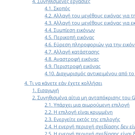
4. Συνηθισμένες εργασίες
4.1. Σκοπός
4.2. Αλλαγή του μεγέθους εικόνας για 
4.3. Αλλαγή του μεγέθους εικόνας για 
4.4. Συμπίεση εικόνων
4.5. Περικοπή εικόνας
4.6. Εύρεση πληροφοριών για την εικό
4.7. Αλλαγή κατάστασης
4.8. Αναστροφή εικόνας
4.9. Περιστροφή εικόνας
4.10. Διαχωρισμός αντικειμένου από τ
4. Τι να κάνετε εάν έχετε κολλήσει
1. Εισαγωγή
2. Συνηθισμένα αίτια μη ανταπόκρισης του 
2.1. Υπάρχει μια αιωρούμενη επιλογή
2.2. Η επιλογή είναι κρυμμένη
2.3. Ενεργείτε εκτός της επιλογής
2.4. Η ενεργή περιοχή σχεδίασης δεν ε
2.5. Η ενεργή περιοχή σχεδίασης είναι