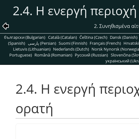
2.4. Η ενεργή περιοχή
2. Συνηθισμένα αί
български (Bulgarian)
Català (Catalan)
Čeština (Czech)
Dansk (Danish)
(Spanish)
پارسی (Persian)
Suomi (Finnish)
Français (French)
Hrvatski
Lietuvis (Lithuanian)
Nederlands (Dutch)
Norsk Nynorsk (Norwegi
Portuguese)
Română (Romanian)
Pусский (Russian)
Slovenčina (Slo
український (Ukra
2.4. Η ενεργή περιο
ορατή