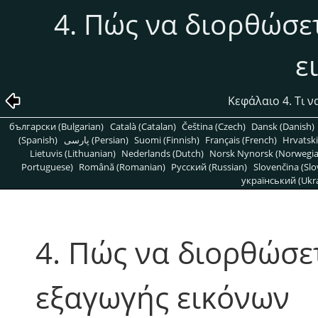
4. Πώς να διορθώσ
ε
Κεφάλαιο 4. Τι ν
български (Bulgarian)
Català (Catalan)
Čeština (Czech)
Dansk (Danish)
(Spanish)
پارسی (Persian)
Suomi (Finnish)
Français (French)
Hrvatski
Lietuvis (Lithuanian)
Nederlands (Dutch)
Norsk Nynorsk (Norwegi
Portuguese)
Română (Romanian)
Pусский (Russian)
Slovenčina (Slo
український (Ukra
4. Πώς να διορθώσ
εξαγωγής εικόνων