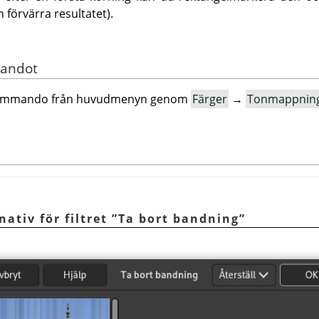
förvärra resultatet).
mandot
kommando från huvudmenyn genom
Färger
→
Tonmappnin
nativ för filtret
”
Ta bort bandning
”