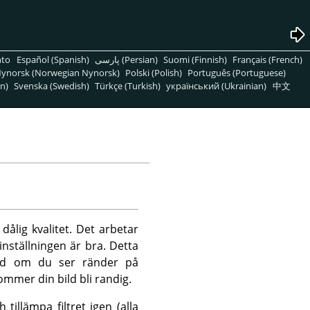
nto
Español (Spanish)
پارسی (Persian)
Suomi (Finnish)
Français (French)
ynorsk (Norwegian Nynorsk)
Polski (Polish)
Português (Portuguese)
n)
Svenska (Swedish)
Türkçe (Turkish)
український (Ukrainian)
中文
ålig kvalitet. Det arbetar
nställningen är bra. Detta
nad om du ser ränder på
ommer din bild bli randig.
illämpa filtret igen (alla