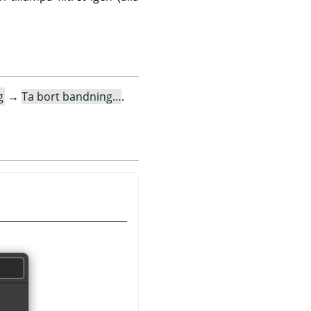
g
→
Ta bort bandning…
.