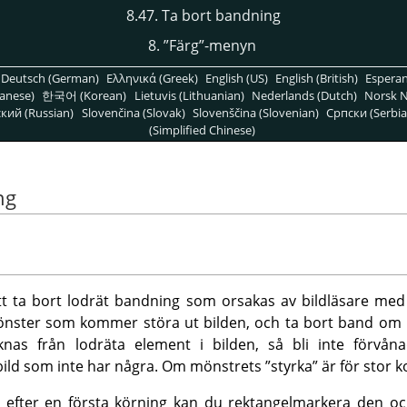
8.47. Ta bort bandning
8.
”
Färg
”
-menyn
Deutsch (German)
Ελληνικά (Greek)
English (US)
English (British)
Espera
anese)
한국어 (Korean)
Lietuvis (Lithuanian)
Nederlands (Dutch)
Norsk N
кий (Russian)
Slovenčina (Slovak)
Slovenščina (Slovenian)
Српски (Serbia
(Simplified Chinese)
ng
att ta bort lodrät bandning som orsakas av bildläsare med d
mönster som kommer störa ut bilden, och ta bort band om i
as från lodräta element i bilden, så bli inte förvå
bild som inte har några. Om mönstrets
”
styrka
”
är för stor k
fter en första körning kan du rektangelmarkera den och t