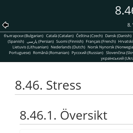
8.4
8.
български (Bulgarian)
Català (Catalan)
Čeština (Czech)
Dansk (Danish)
(Spanish)
پارسی (Persian)
Suomi (Finnish)
Français (French)
Hrvatski
Lietuvis (Lithuanian)
Nederlands (Dutch)
Norsk Nynorsk (Norwegi
Portuguese)
Română (Romanian)
Pусский (Russian)
Slovenčina (Slo
український (Ukra
8.46. Stress
8.46.1. Översikt