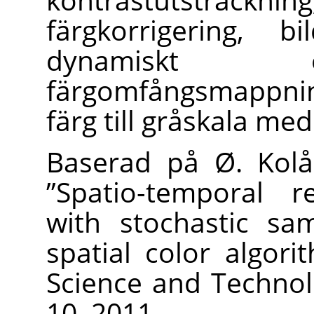
färgkorrigering, 
dynamiskt o
färgomfångsmappnin
färg till gråskala med
Baserad på Ø. Kolås
”
Spatio-temporal re
with stochastic sa
spatial color algori
Science and Technolo
10, 2011.