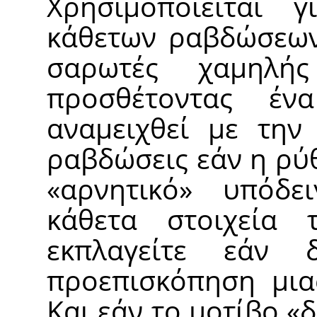
Χρησιμοποιείται 
κάθετων ραβδώσεων
σαρωτές χαμηλής
προσθέτοντας έ
αναμειχθεί με την 
ραβδώσεις εάν η ρύθ
«
αρνητικό
»
υπόδειγ
κάθετα στοιχεία 
εκπλαγείτε εάν 
προεπισκόπηση μιας
Και εάν το μοτίβο
«
δ