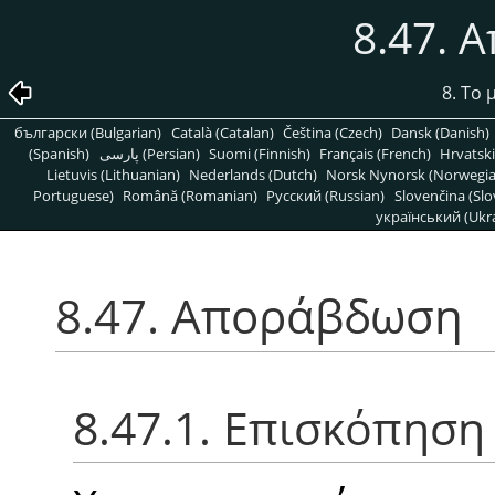
8.47. 
8. Το
български (Bulgarian)
Català (Catalan)
Čeština (Czech)
Dansk (Danish)
(Spanish)
پارسی (Persian)
Suomi (Finnish)
Français (French)
Hrvatski
Lietuvis (Lithuanian)
Nederlands (Dutch)
Norsk Nynorsk (Norwegi
Portuguese)
Română (Romanian)
Pусский (Russian)
Slovenčina (Slo
український (Ukra
8.47. Αποράβδωση
8.47.1. Επισκόπηση