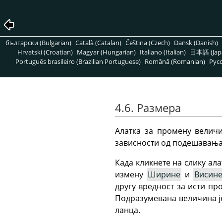
български (Bulgarian)
Català (Catalan)
Čeština (Czech)
Dansk (Danish)
Hrvatski (Croatian)
Magyar (Hungarian)
Italiano (Italian)
日本語 (Jap
Português brasileiro (Brazilian Portuguese)
Română (Romanian)
Pусс
4.6. Размера
Алатка за промену величи
зависности од подешавања
Када кликнете на слику ал
измену
Ширине
и
Висин
другу вредност за исти пр
Подразумевана величина је
ланца.