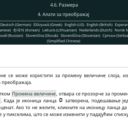
4.6. Размера
4. Алати за преображај
Deutsch (German)
Ελληνικά (Greek)
English (US)
English (British)
Espera
anese)
한국어 (Korean)
Lietuvis (Lithuanian)
Nederlands (Dutch)
Norsk N
кий (Russian)
Slovenčina (Slovak)
Slovenščina (Slovenian)
Српски (Serbia
(Simplified Chinese)
не се може користити за промену величине слоја, из
 преображаја.
атком
Промена величине
, отвара се прозорче за проме
е
. Када је иконица ланца
затворена, подешавање је
оценат. Ако то не желите, кликните на иконицу ланца д
 у пикселима, што се може изменити у падајућем спис