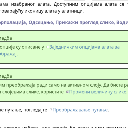
јама изабраног алата. Доступним опцијама алата се 
говарајућу иконицу алата у алатници.
ерполација,
Одсецање,
Прикажи преглед слике,
Вод
медба
опције су описане у
Заједничким опцијама алата за
ображај
.
медба
м преображаја ради само на активном слоју. Да бисте р
 слојевима слике, користите
Промени величину слике
.
е путање, погледајте
Преображавање путање
.
о оквира избора, ова опција ће ограничити промену