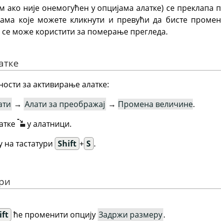
м ако није онемогућен у опцијама алатке) се преклапа п
ама које можете кликнути и превући да бисте промен
а се може користити за померање прегледа.
атке
ности за активирање алатке:
ати
→
Алати за преображај
→
Промена величине
.
атке
у алатници.
 на тастатури
Shift
+
S
.
ери
ift
ће променити опцију
Задржи размеру
.