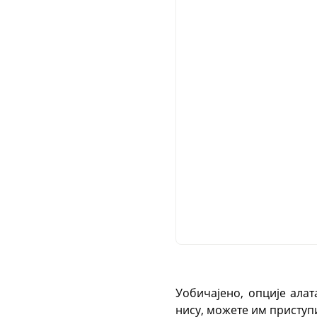
Уобичајено, опције алат
нису, можете им приступ