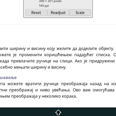
ити ширину и висину коју желите да доделите објекту
ожете је променити коришћењем падајућег списка. О
 када превлачите ручице на слици. Ако је придружен
асебно мењати ширину и висину.
ешавање
та можете вратити ручице преображаја назад на из
утни преображај и ниво увећања. Ово вам омогућава
њем преображаја у неколико корака.