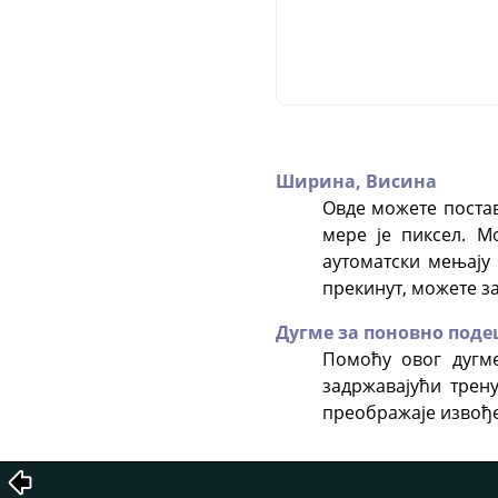
Ширина,
Висина
Овде можете постав
мере је пиксел. М
аутоматски мењају
прекинут, можете з
Дугме за поновно под
Помоћу овог дугме
задржавајући трен
преображаје извође