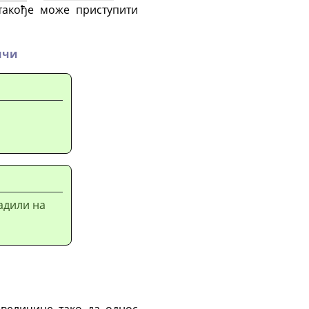
такође може приступити
ичи
адили на
 величине тако да однос