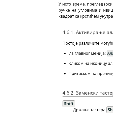
У исто време, преглед (оси
ручке на угловима и ивиц
квадрат са крстићем унутр
4.6.1. Активирање ал
Постоје различите могућ
Из главног менија:
Ал
Кликом на иконицу ал
Притиском на пречицу
4.6.2. Заменски таст
Shift
Држање тастера
Sh