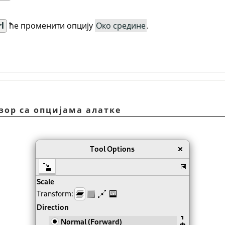
rl
ће променити опцију
Око средине
.
озор са опцијама алатке