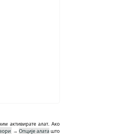
чим активирате алат. Ако
зори
→
Опције алата
што