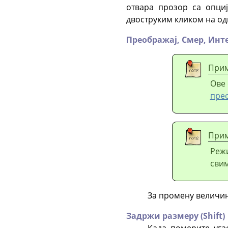
отвара прозор са опци
двоструким кликом на од
Преображај,
Смер,
Инт
При
Ове 
пре
При
Режи
свим
За промену величин
Задржи размеру (Shift)
Када померите уга