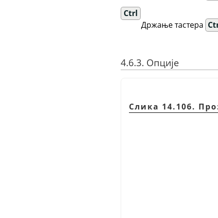
Ctrl
Држање тастера
Ct
4.6.3. Опције
Слика 14.106. Пр