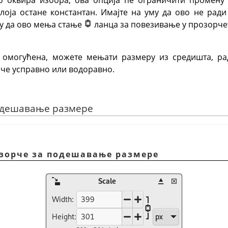
оја остане константан. Имајте на уму да ово не ради
му да ово мења стање
ланца за повезивање у прозорче
а омогућена, можете мењати размеру из средишта, ра
аче усправно или водоравно.
подешавање размере
озорче за подешавање размере