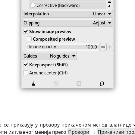
а се приказују у прозору прикаченом испод алатнице 
ити из главног менија преко
Прозори
→
Прикачиви про