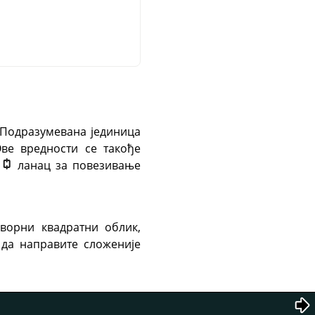
. Подразумевана јединица
ве вредности се такође
и
ланац за повезивање
ворни квадратни облик,
 да направите сложеније