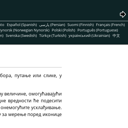
nto
Español (Spanish)
پارسی (Persian)
Suomi (Finnish)
Français (French)
ynorsk (Norwegian Nynorsk)
Polski (Polish)
Português (Portuguese)
n)
Svenska (Swedish)
Türkçe (Turkish)
український (Ukrainian)
中文
бора, путање или слике, у
ну величине, омогућавајући
дне вредности ће подесити
а онемогућите усклађивање.
ку за мерење поред иконице