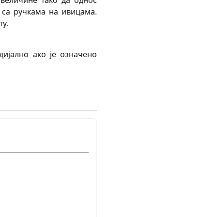
 са ручкама на ивицама.
ту.
дијално ако је означено