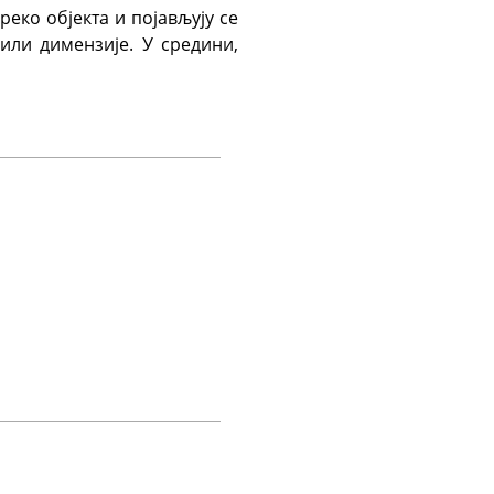
реко објекта и појављују се
или димензије. У средини,