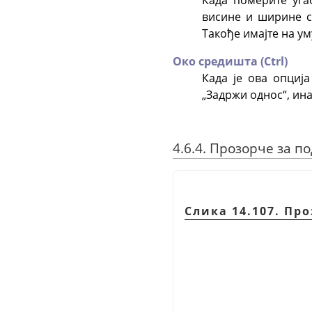
висине и ширине сл
Такође имајте на у
Око средишта (Ctrl)
Када је ова опциј
„
Задржи однос
“
, ин
4.6.4. Прозорче за 
Слика 14.107. Пр