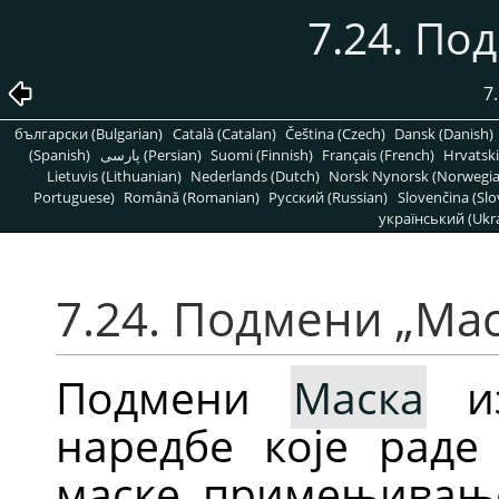
7.24. По
7
български (Bulgarian)
Català (Catalan)
Čeština (Czech)
Dansk (Danish)
(Spanish)
پارسی (Persian)
Suomi (Finnish)
Français (French)
Hrvatski
Lietuvis (Lithuanian)
Nederlands (Dutch)
Norsk Nynorsk (Norwegi
Portuguese)
Română (Romanian)
Pусский (Russian)
Slovenčina (Slo
український (Ukra
7.24. Подмени „Мас
Подмени
Маска
из
наредбе које раде
маске, примењивање