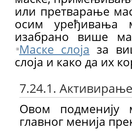
или претварање мас
осим уређивања 
изабрано више мас
Маске слоја
за ви
слоја и како да их к
7.24.1. Активирањ
Овом подменију 
главног менија пр