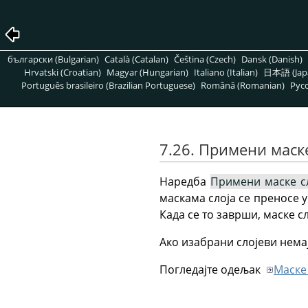
български (Bulgarian)
Català (Catalan)
Čeština (Czech)
Dansk (Danish)
Hrvatski (Croatian)
Magyar (Hungarian)
Italiano (Italian)
日本語 (Jap
Português brasileiro (Brazilian Portuguese)
Română (Romanian)
Pусс
7.26. Примени маск
Наредба
Примени маске с
маскама слоја се преносе у
Када се то заврши, маске сл
Ако изабрани слојеви немај
Погледајте одељак
Маске