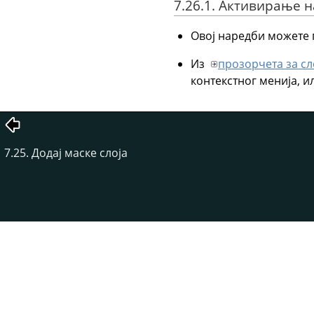
7.26.1. Активирање 
Овој наредби можете 
Из
прозорчета за сл
контекстног менија, 
7.25. Додај маске слоја