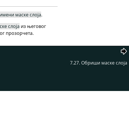
имени маске слоја
.
ке слоја
из његовог
тог прозорчета.
7.27. Обриши маске слоја