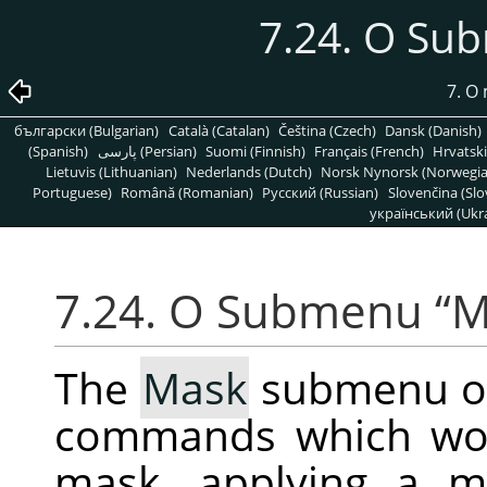
7.24. O S
7. O
български (Bulgarian)
Català (Catalan)
Čeština (Czech)
Dansk (Danish)
(Spanish)
پارسی (Persian)
Suomi (Finnish)
Français (French)
Hrvatski
Lietuvis (Lithuanian)
Nederlands (Dutch)
Norsk Nynorsk (Norwegi
Portuguese)
Română (Romanian)
Pусский (Russian)
Slovenčina (Slo
український (Ukra
7.24. O Submenu
“
M
The
Mask
submenu o
commands which wor
mask, applying a m