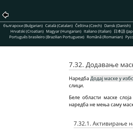
български (Bulgarian)
Català (Catalan)
Čeština (Czech)
Dansk (Danish)
Hrvatski (Croatian)
Magyar (Hungarian)
Italiano (Italian)
日本語 (Jap
Português brasileiro (Brazilian Portuguese)
Română (Romanian)
Pусс
7.32. Додавање мас
Наредба
Додај маске у изб
слици.
Беле области маске слоја
наредба не мења саму маск
7.32.1. Активирање 