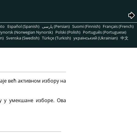
nto
Español (Spanish)
پارسی (Persian)
Suomi (Finnish)
Français (French)
ynorsk (Norwegian Nynorsk)
Polski (Polish)
Português (Portuguese)
n)
Svenska (Swedish)
Türkçe (Turkish)
український (Ukrainian)
中文
даје већ активном избору на
ју у умекшане изборе. Ова