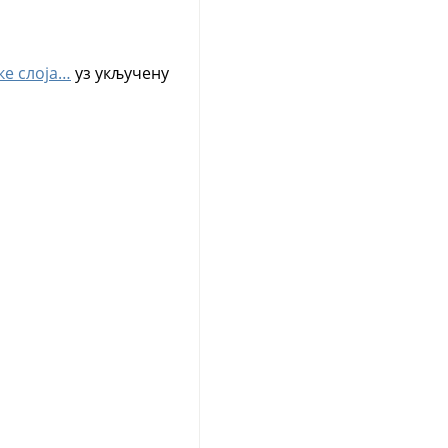
ке слоја…
уз укључену