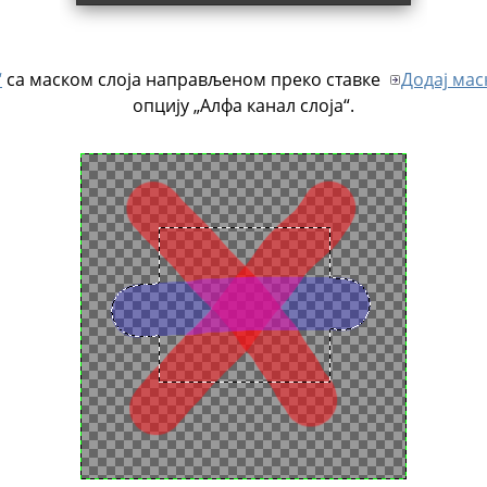
“
са маском слоја направљеном преко ставке
Додај мас
опцију
„
Алфа канал слоја
“
.