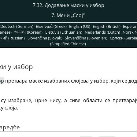
7.32. Додавање маски у избор
7. Мени „Слој“
Deutsch (German)
Ελληνικά (Greek)
English (US)
English (British)
Espera
anese)
한국어 (Korean)
Lietuvis (Lithuanian)
Nederlands (Dutch)
Norsk N
кий (Russian)
Slovenčina (Slovak)
Slovenščina (Slovenian)
Српски (Serbia
(Simplified Chinese)
ки у избор
ор
претвара маске изабраних слојева у избор, који се до
 су изабране, црне нису, а сиве области се претвара
у слоја.
наредбе