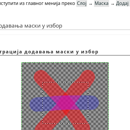
ступити из главног менија преко
Слој
→
Маска
→
Додај
додавања маски у избор
страција додавања маски у избор