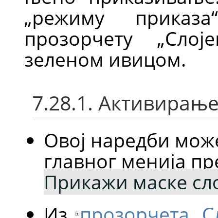
„режиму приказ
прозорчету „Слој
зеленом ивицом.
7.28.1. Активирањ
Овој наредби мож
главног менија п
Прикажи маске сл
Из
прозорчета „С