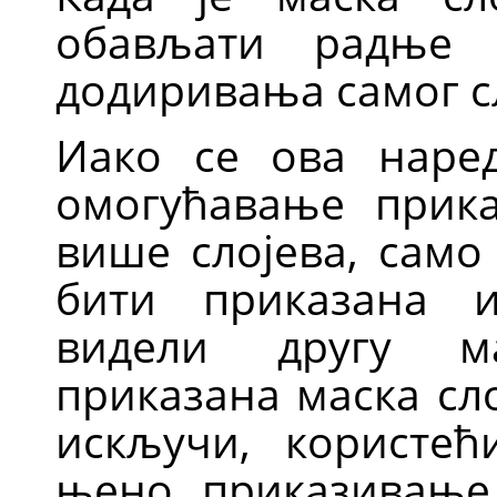
обављати радње
додиривања самог сл
Иако се ова наре
омогућавање прика
више слојева, само
бити приказана и
видели другу ма
приказана маска сл
искључи, користећ
њено приказивање.