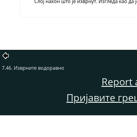
Слој након што је изврнут. Изгледа као д
7.46. Изврните водоравно
Report 
Пријавите гре