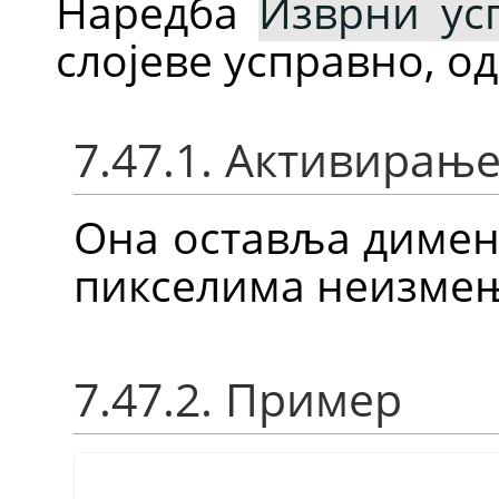
Наредба
Изврни ус
слојеве усправно, од
7.47.1. Активирањ
Она оставља дименз
пикселима неизме
7.47.2. Пример