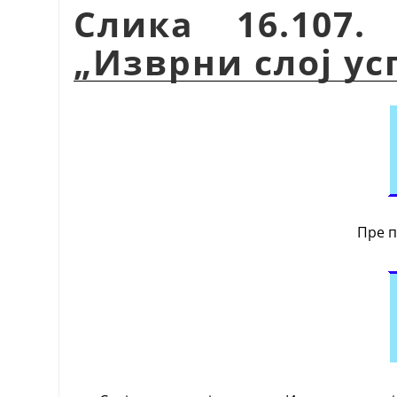
Слика 16.107.
„
Изврни слој ус
Пре 