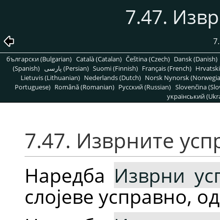
7.47. Изв
7
български (Bulgarian)
Català (Catalan)
Čeština (Czech)
Dansk (Danish)
(Spanish)
پارسی (Persian)
Suomi (Finnish)
Français (French)
Hrvatski
Lietuvis (Lithuanian)
Nederlands (Dutch)
Norsk Nynorsk (Norwegi
Portuguese)
Română (Romanian)
Pусский (Russian)
Slovenčina (Slo
український (Ukra
7.47. Изврните усп
Наредба
Изврни ус
слојеве усправно, од