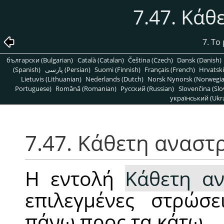
7.47. Κά
7. Το
български (Bulgarian)
Català (Catalan)
Čeština (Czech)
Dansk (Danish)
(Spanish)
پارسی (Persian)
Suomi (Finnish)
Français (French)
Hrvatski
Lietuvis (Lithuanian)
Nederlands (Dutch)
Norsk Nynorsk (Norwegi
Portuguese)
Română (Romanian)
Pусский (Russian)
Slovenčina (Slo
український (Ukra
7.47. Κάθετη αναστ
Η εντολή
Κάθετη α
επιλεγμένες στρώσε
πάνω προς τα κάτω.