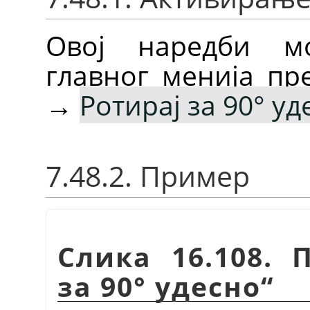
Овој наредби м
главног менија п
→
Ротирај за 90° уд
7.48.2. Пример
Слика 16.108.
за 90° удесно“