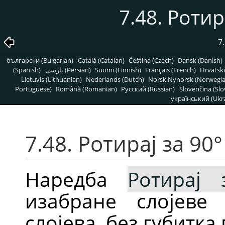
7.48. Ротир
7
български (Bulgarian)
Català (Catalan)
Čeština (Czech)
Dansk (Danish)
(Spanish)
پارسی (Persian)
Suomi (Finnish)
Français (French)
Hrvatski
Lietuvis (Lithuanian)
Nederlands (Dutch)
Norsk Nynorsk (Norwegi
Portuguese)
Română (Romanian)
Pусский (Russian)
Slovenčina (Slo
український (Ukra
7.48. Ротирај за 90
Наредба
Ротирај 
изабране слојеве
слојева, без губитка