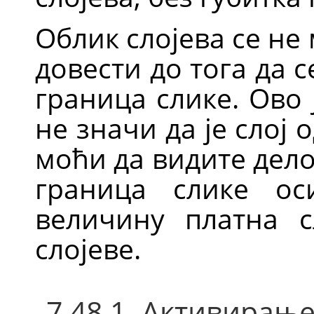
Облик слојева се не
довести до тога да 
граница слике. Ово
не значи да је слој
моћи да видите дело
граница слике о
величину платна 
слојеве.
7.48.1. Активирањ