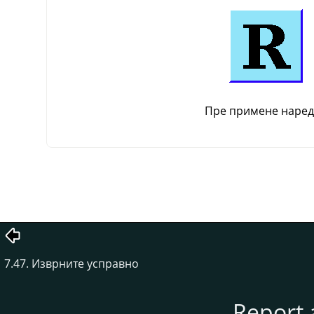
Пре примене наре
7.47. Изврните усправно
Report 