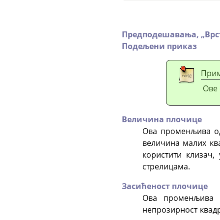
Предподешавања,
„
Врс
Подељени приказ
При
Ове 
Величина плочице
Ова променљива одр
величина малих кв
користити клизач,
стрелицама.
Засићеност плочице
Ова променљива о
непрозирност квадр