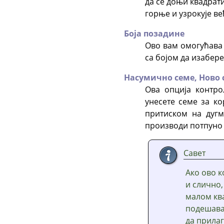
да се доњи квадрат
горње и узрокује ве
Боја позадине
Ово вам омогућава 
са бојом да изабере
Насумично семе,
Ново 
Ова опција контр
унесете семе за к
притиском на дуг
производи потпуно 
Савет
Ако ово к
и слично,
малом кв
подешава
да прилаг