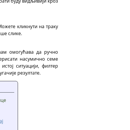
рати буду видљивији кроз
Можете кликнути на траку
аше слике.
ам омогућава да ручно
нерисати насумично семе
истој ситуацији, филтер
гачије резултате.
ице
а
ај