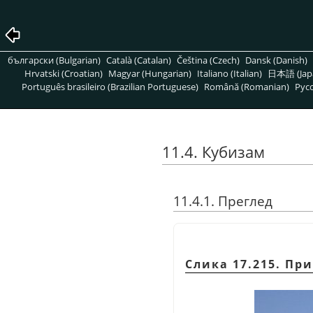
български (Bulgarian)
Català (Catalan)
Čeština (Czech)
Dansk (Danish)
Hrvatski (Croatian)
Magyar (Hungarian)
Italiano (Italian)
日本語 (Jap
Português brasileiro (Brazilian Portuguese)
Română (Romanian)
Pусс
11.4. Кубизам
11.4.1. Преглед
Слика 17.215. Пр