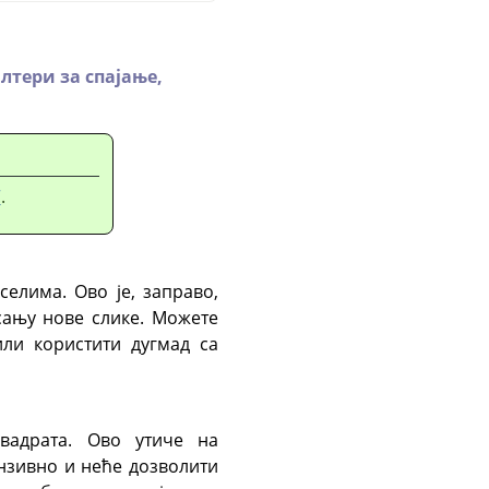
лтери за спајање,
“
.
селима. Ово је, заправо,
сању нове слике. Можете
или користити дугмад са
вадрата. Ово утиче на
ензивно и неће дозволити