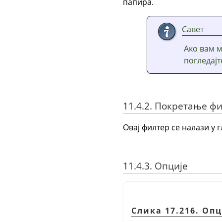
папира.
Савет
Ако вам 
погледај
11.4.2. Покретање ф
Овај филтер се налази у 
11.4.3. Опције
Слика 17.216. Оп