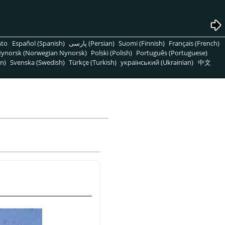
nto
Español (Spanish)
پارسی (Persian)
Suomi (Finnish)
Français (French)
ynorsk (Norwegian Nynorsk)
Polski (Polish)
Português (Portuguese)
n)
Svenska (Swedish)
Türkçe (Turkish)
український (Ukrainian)
中文