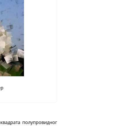
ер
 квадрата полупровидног