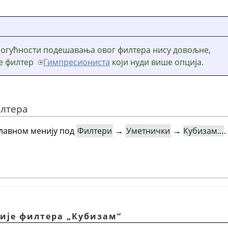
могућности подешавања овог филтера нису довољне,
те филтер
Гимпресиониста
који нуди више опција.
илтера
главном менију под
Филтери
→
Уметнички
→
Кубизам…
.
ције филтера
„
Кубизам
“