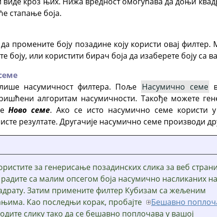
и виде кроз њих. Нижа вредност омогућава да доњи квад
ће стапање боја.
да промените боју позадине коју користи овај филтер. 
те боју, или користити бирач боја да изаберете боју са в
семе
олише насумичност филтера. Поље
Насумично семе
в
оришћени алгоритам насумичности. Такође можете ге
ме
Ново семе
. Ако се исто насумично семе користи у 
исте резултате. Другачије насумично семе производи дру
ористите за генерисање позадинских слика за веб стран
 радите са малим опсегом боја насумично насликаних н
адрату. Затим примените филтер Кубизам са жељеним
њима. Као последњи корак, пробајте
Бешавно поплоч
одите слику тако да се бешавно поплочава у вашој