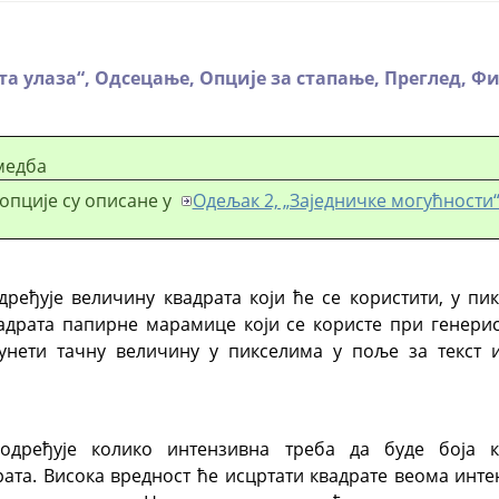
та улаза
“
,
Одсецање,
Опције за стапање,
Преглед,
Фи
медба
опције су описане у
Одељак 2, „Заједничке могућности
еђује величину квадрата који ће се користити, у пик
адрата папирне марамице који се користе при генери
 унети тачну величину у пикселима у поље за текст 
дређује колико интензивна треба да буде боја к
ата. Висока вредност ће исцртати квадрате веома инт