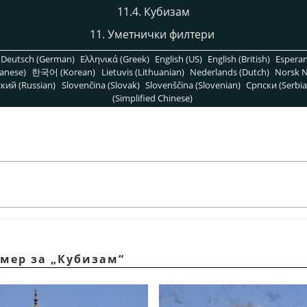
11.4. Кубизам
11. Уметнички филтери
Deutsch (German)
Ελληνικά (Greek)
English (US)
English (British)
Espera
anese)
한국어 (Korean)
Lietuvis (Lithuanian)
Nederlands (Dutch)
Norsk N
кий (Russian)
Slovenčina (Slovak)
Slovenščina (Slovenian)
Српски (Serbia
(Simplified Chinese)
имер за
„
Кубизам
“