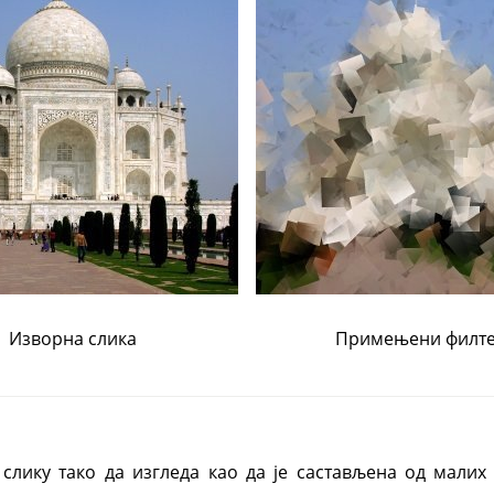
Изворна слика
Примењени филт
слику тако да изгледа као да је састављена од малих