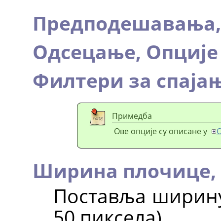
Предподешавања
Одсецање,
Опције
Филтери за спаја
Примедба
Ове опције су описане у
О
Ширина плочице,
Поставља ширину
50 пиксела).