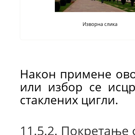
Изворна слика
Након примене овог
или избор се исцр
стаклених цигли.
11.5.2. Покретање