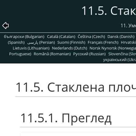
11.5. Ст
11. У
български (Bulgarian)
Català (Catalan)
Čeština (Czech)
Dansk (Danish)
(Spanish)
پارسی (Persian)
Suomi (Finnish)
Français (French)
Hrvatski
Lietuvis (Lithuanian)
Nederlands (Dutch)
Norsk Nynorsk (Norwegi
Portuguese)
Română (Romanian)
Pусский (Russian)
Slovenčina (Slo
український (Ukra
11.5. Стаклена пло
11.5.1. Преглед