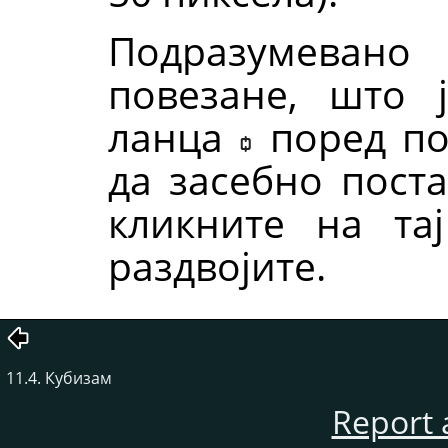
Подразумевано
повезане, што 
ланца
поред по
да засебно пост
кликните на та
раздвојите.
11.4. Кубизам
Report 