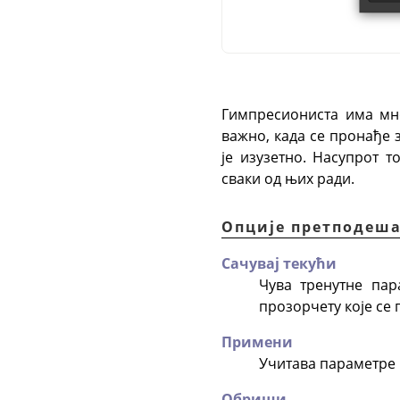
Гимпресиониста има мно
важно, када се пронађе 
је изузетно. Насупрот 
сваки од њих ради.
Опције претподеш
Сачувај текући
Чува тренутне пар
прозорчету које се 
Примени
Учитава параметре 
Обриши