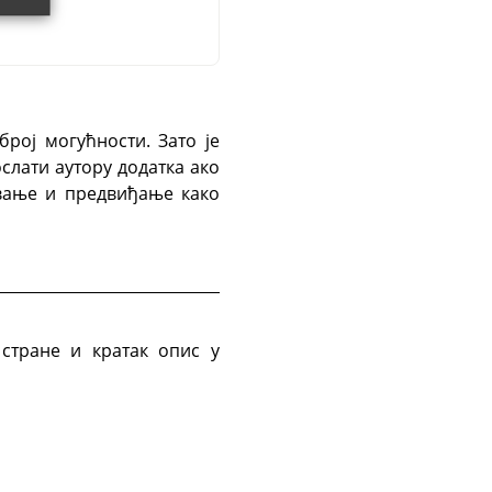
рој могућности. Зато је
слати аутору додатка ако
евање и предвиђање како
стране и кратак опис у