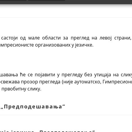
састоји од мале области за преглед на левој страни,
импресионисте организованих у језичке.
авања ће се појавити у прегледу без утицаја на слику
свежава прозор прегледа (није аутоматско, Гимпресионис
 првобитну слику.
ак „Предподешавања“