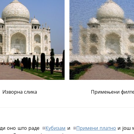
Изворна слика
Примењени филт
ади оно што раде
Кубизам
и
Примени платно
и још м