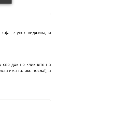
 која је увек видљива, и
 све док не кликнете на
та има толико посла!), а