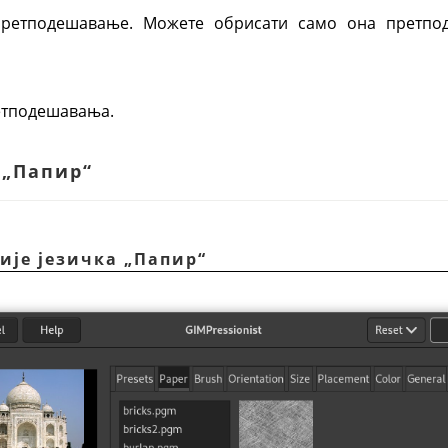
ретподешавање. Можете обрисати само она претпод
етподешавања.
к „Папир“
ције језичка „Папир“