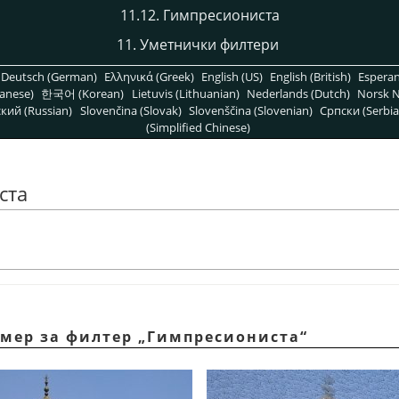
11.12. Гимпресиониста
11. Уметнички филтери
Deutsch (German)
Ελληνικά (Greek)
English (US)
English (British)
Espera
anese)
한국어 (Korean)
Lietuvis (Lithuanian)
Nederlands (Dutch)
Norsk N
кий (Russian)
Slovenčina (Slovak)
Slovenščina (Slovenian)
Српски (Serbia
(Simplified Chinese)
ста
имер за филтер
„
Гимпресиониста
“