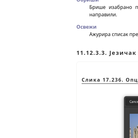
Брише изабрано п
направили.
Освежи
Ажурира списак пр
11.12.3.3. Језича
Слика 17.236. Оп