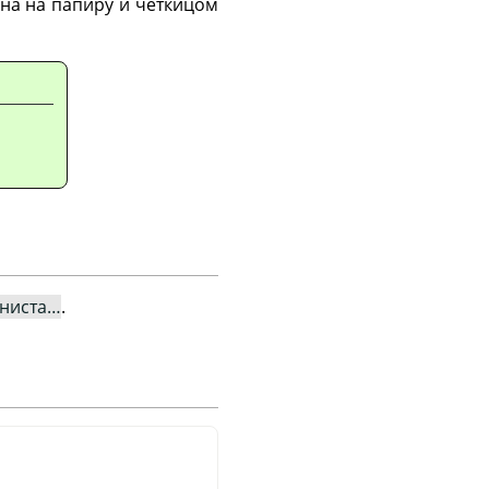
кана на папиру и четкицом
ниста…
.