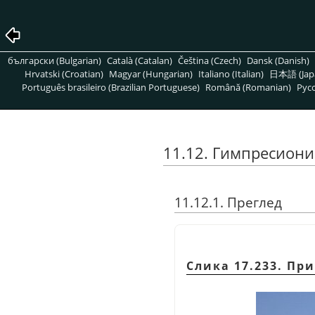
български (Bulgarian)
Català (Catalan)
Čeština (Czech)
Dansk (Danish)
Hrvatski (Croatian)
Magyar (Hungarian)
Italiano (Italian)
日本語 (Jap
Português brasileiro (Brazilian Portuguese)
Română (Romanian)
Pусс
11.12. Гимпресиони
11.12.1. Преглед
Слика 17.233. Пр