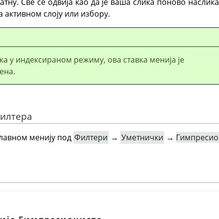
атну. Све се одвија као да је ваша слика поново насли
на активном слоју или избору.
ика у индексираном режиму, ова ставка менија је
ена.
филтера
главном менију под
Филтери
→
Уметнички
→
Гимпресио