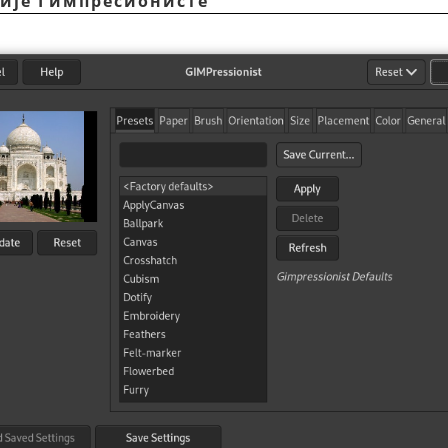
ције Гимпресионисте