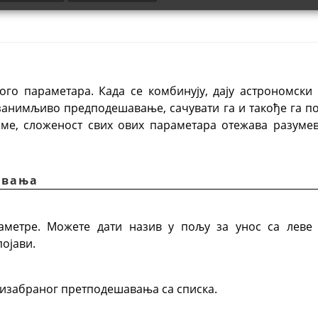
го параметара. Када се комбинују, дају астрономски б
занимљиво предподешавање, сачувати га и такође га по
томе, сложеност свих ових параметара отежава разум
авања
аметре. Можете дати назив у пољу за унос са леве 
појави.
изабраног претподешавања са списка.