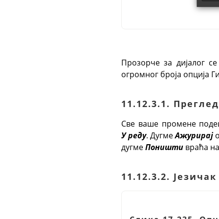
Прозорче за дијалог се 
огромног броја опција Г
11.12.3.1. Преглед
Све ваше промене подеш
У реду
. Дугме
Ажурирај
о
дугме
Поништи
враћа на
11.12.3.2. Језич