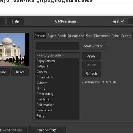
ције језичка
„
Предподешавања
“