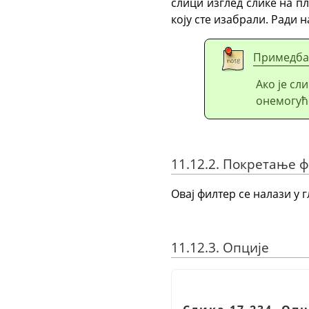
слици изглед слике на пл
коју сте изабрали. Ради 
Примедба
Ако је сл
онемогућ
11.12.2. Покретање 
Овај филтер се налази у 
11.12.3. Опције