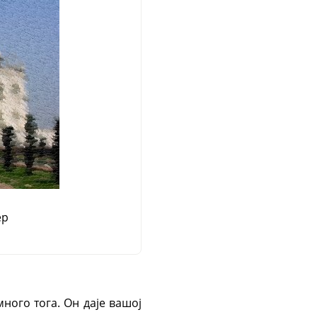
ер
ного тога. Он даје вашој