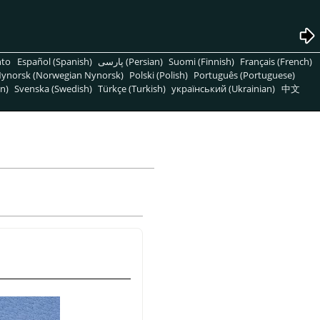
nto
Español (Spanish)
پارسی (Persian)
Suomi (Finnish)
Français (French)
ynorsk (Norwegian Nynorsk)
Polski (Polish)
Português (Portuguese)
n)
Svenska (Swedish)
Türkçe (Turkish)
український (Ukrainian)
中文