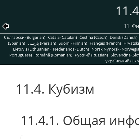
11.
11. Ф
български (Bulgarian)
Català (Catalan)
Čeština (Czech)
Dansk (Danish)
(Spanish)
پارسی (Persian)
Suomi (Finnish)
Français (French)
Hrvatski
Lietuvis (Lithuanian)
Nederlands (Dutch)
Norsk Nynorsk (Norwegi
Portuguese)
Română (Romanian)
Pусский (Russian)
Slovenčina (Slo
український (Ukra
11.4. Кубизм
11.4.1. Общая ин