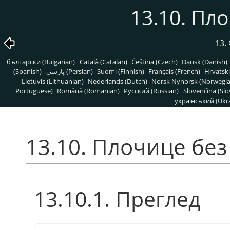
13.10. Пл
13.
български (Bulgarian)
Català (Catalan)
Čeština (Czech)
Dansk (Danish)
(Spanish)
پارسی (Persian)
Suomi (Finnish)
Français (French)
Hrvatski
Lietuvis (Lithuanian)
Nederlands (Dutch)
Norsk Nynorsk (Norwegi
Portuguese)
Română (Romanian)
Pусский (Russian)
Slovenčina (Slo
український (Ukra
13.10. Плочице бе
13.10.1. Преглед