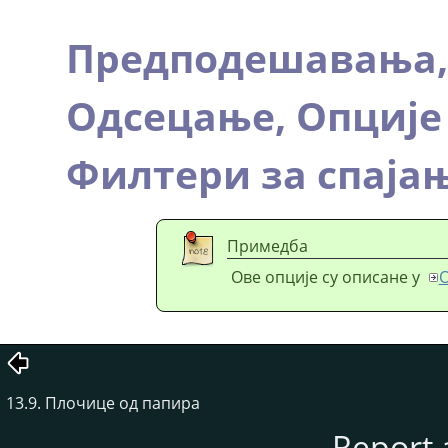
Предподешавања
Одсецање,
Опције
Филтери за спаја
Примедба
Ове опције су описане у
О
13.9. Плочице од папира
Report 