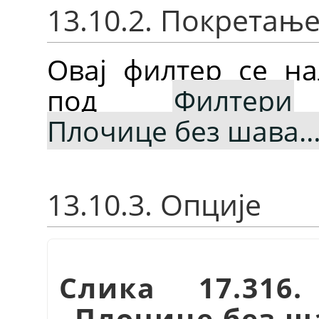
13.10.2. Покретањ
Овај филтер се на
под
Филтери
Плочице без шава
13.10.3. Опције
Слика 17.316
„Плочице без ш