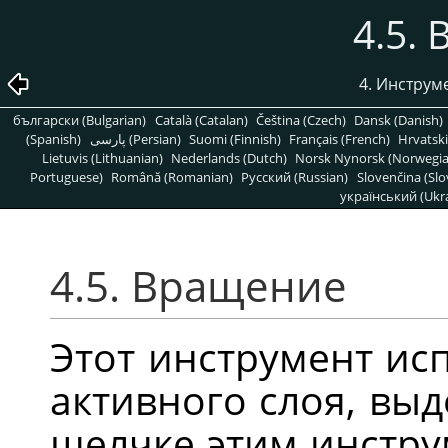
4.5.
4. Инструм
български (Bulgarian)
Català (Catalan)
Čeština (Czech)
Dansk (Danish)
(Spanish)
پارسی (Persian)
Suomi (Finnish)
Français (French)
Hrvatski
Lietuvis (Lithuanian)
Nederlands (Dutch)
Norsk Nynorsk (Norwegi
Portuguese)
Română (Romanian)
Pусский (Russian)
Slovenčina (Slo
український (Ukra
4.5. Вращение
Этот инструмент ис
активного слоя, вы
щелчке этим инстр