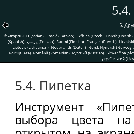
5.4
5. Др
български (Bulgarian)
Català (Catalan)
Čeština (Czech)
Dansk (Danish)
(Spanish)
پارسی (Persian)
Suomi (Finnish)
Français (French)
Hrvatski
Lietuvis (Lithuanian)
Nederlands (Dutch)
Norsk Nynorsk (Norwegi
Portuguese)
Română (Romanian)
Pусский (Russian)
Slovenčina (Slo
український (Ukra
5.4. Пипетка
Инструмент «Пипе
выбора цвета на
открытом на экран