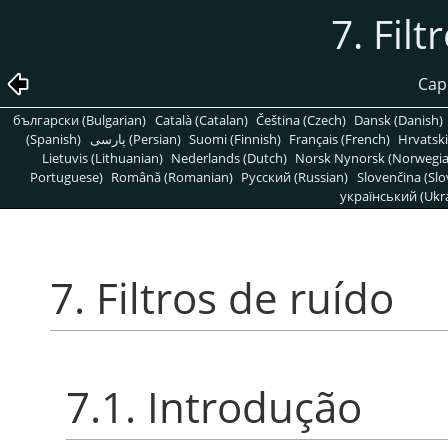
7. Fil
Capí
български (Bulgarian)
Català (Catalan)
Čeština (Czech)
Dansk (Danish)
(Spanish)
پارسی (Persian)
Suomi (Finnish)
Français (French)
Hrvatski
Lietuvis (Lithuanian)
Nederlands (Dutch)
Norsk Nynorsk (Norwegi
Portuguese)
Română (Romanian)
Pусский (Russian)
Slovenčina (Slo
український (Ukra
7. Filtros de ruído
7.1. Introdução