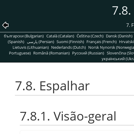
7.8.
7. 
български (Bulgarian)
Català (Catalan)
Čeština (Czech)
Dansk (Danish)
(Spanish)
پارسی (Persian)
Suomi (Finnish)
Français (French)
Hrvatski
Lietuvis (Lithuanian)
Nederlands (Dutch)
Norsk Nynorsk (Norwegi
Portuguese)
Română (Romanian)
Pусский (Russian)
Slovenčina (Slo
український (Ukra
7.8. Espalhar
7.8.1. Visão-geral