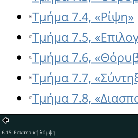
Τμήμα 7.4, «Ρίψη»
Τμήμα 7.5, «Επιλο
Τμήμα 7.6, «Θόρυ
Τμήμα 7.7, «Σύντη
Τμήμα 7.8, «Διασπ
6.15. Εσωτερική λάμψη