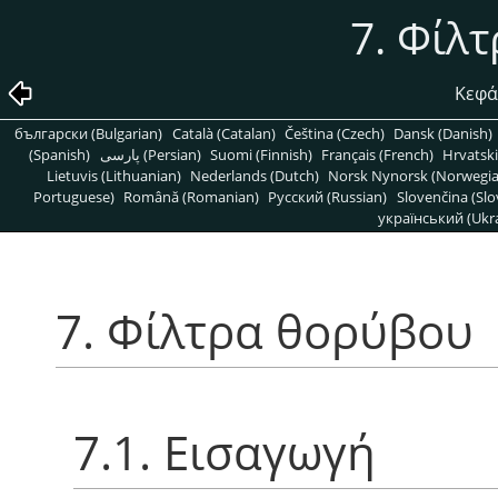
7. Φίλ
Κεφά
български (Bulgarian)
Català (Catalan)
Čeština (Czech)
Dansk (Danish)
(Spanish)
پارسی (Persian)
Suomi (Finnish)
Français (French)
Hrvatski
Lietuvis (Lithuanian)
Nederlands (Dutch)
Norsk Nynorsk (Norwegi
Portuguese)
Română (Romanian)
Pусский (Russian)
Slovenčina (Slo
український (Ukra
7. Φίλτρα θορύβου
7.1. Εισαγωγή