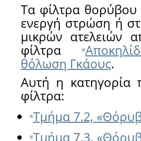
Τα φίλτρα θορύβο
ενεργή στρώση ή στ
μικρών ατελειών απ
φίλτρα
Αποκηλί
θόλωση Γκάους
.
Αυτή η κατηγορία 
φίλτρα:
Τμήμα 7.2, «Θόρυβ
Τμήμα 7.3, «Θόρυ