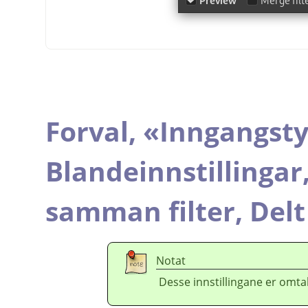
Forval,
«
Inngangst
Blandeinnstillingar
samman filter,
Delt
Notat
Desse innstillingane er omtal