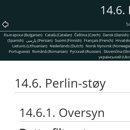
14.6. 
14
български (Bulgarian)
Català (Catalan)
Čeština (Czech)
Dansk (Danish)
(Spanish)
پارسی (Persian)
Suomi (Finnish)
Français (French)
Hrvatski
Lietuvis (Lithuanian)
Nederlands (Dutch)
Norsk Nynorsk (Norwegi
Portuguese)
Română (Romanian)
Pусский (Russian)
Slovenčina (Slo
український (Ukra
14.6. Perlin-støy
14.6.1. Oversyn