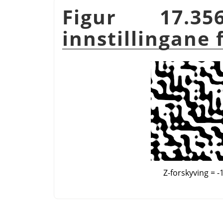
Figur 17.3
innstillingane 
Z-forskyving = -