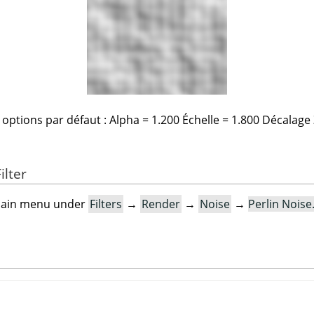
s options par défaut : Alpha = 1.200 Échelle = 1.800 Décalage Z
ilter
e main menu under
Filters
→
Render
→
Noise
→
Perlin Nois