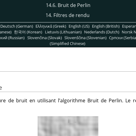
14.6. Bruit de Perlin
14. Filtres de rendu
Deutsch (German)
Ελληνικά (Greek)
English (US)
English (British)
Espera
anese)
한국어 (Korean)
Lietuvis (Lithuanian)
Nederlands (Dutch)
Norsk N
кий (Russian)
Slovenčina (Slovak)
Slovenščina (Slovenian)
Српски (Serbia
(Simplified Chinese)
e
ure de bruit en utilisant l’algorithme Bruit de Perlin. Le