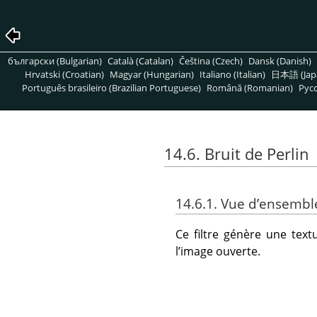
български (Bulgarian)
Català (Catalan)
Čeština (Czech)
Dansk (Danish)
Hrvatski (Croatian)
Magyar (Hungarian)
Italiano (Italian)
日本語 (Jap
Português brasileiro (Brazilian Portuguese)
Română (Romanian)
Pусс
14.6. Bruit de Perlin
14.6.1. Vue d’ensembl
Ce filtre génère une text
l’image ouverte.