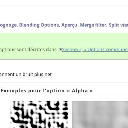
ognage,
Blending Options,
Aperçu,
Merge filter,
Split vi
options sont décrites dans
Section 2, « Options commune
onnent un bruit plus net
. Exemples pour l’option
«
Alpha
»