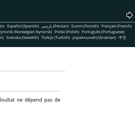
nto
Español (Spanish)
پارسی (Persian)
Suomi (Finnish)
Français (French)
ynorsk (Norwegian Nynorsk)
Polski (Polish)
Português (Portuguese)
n)
Svenska (Swedish)
Türkçe (Turkish)
український (Ukrainian)
中文
 résultat ne dépend pas de