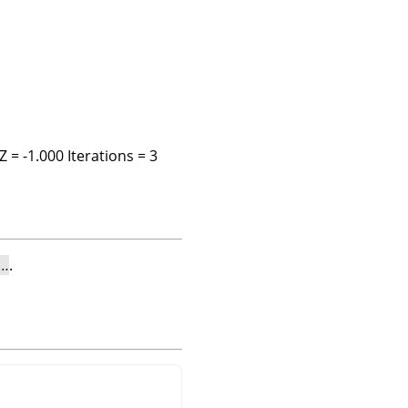
 = -1.000 Iterations = 3
e…
.