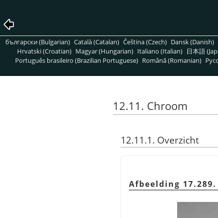
български (Bulgarian)
Català (Catalan)
Čeština (Czech)
Dansk (Danish)
Hrvatski (Croatian)
Magyar (Hungarian)
Italiano (Italian)
日本語 (Jap
Português brasileiro (Brazilian Portuguese)
Română (Romanian)
Pусс
12.11. Chroom
12.11.1. Overzicht
Afbeelding 17.289.