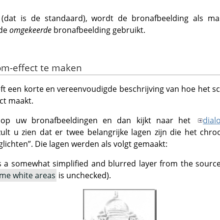
 (dat is de standaard), wordt de bronafbeelding als mas
 de
omgekeerde
bronafbeelding gebruikt.
om-effect te maken
 een korte en vereenvoudigde beschrijving van hoe het script
ct maakt.
t op uw bronafbeeldingen en dan kijkt naar het
dial
zult u zien dat er twee belangrijke lagen zijn die het chr
lichten
”
. Die lagen werden als volgt gemaakt:
s a somewhat simplified and blurred layer from the sourc
me white areas
is unchecked).