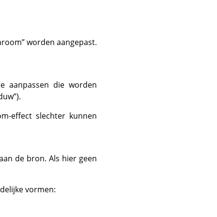
hroom
”
worden aangepast.
tte aanpassen die worden
aduw
”
).
m-effect slechter kunnen
aan de bron. Als hier geen
idelijke vormen: