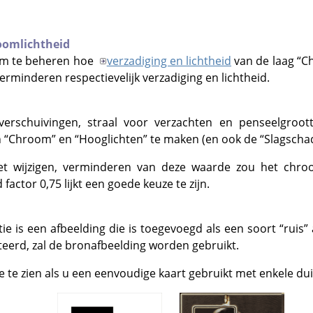
oomlichtheid
om te beheren hoe
verzadiging en lichtheid
van de laag
“
C
rminderen respectievelijk verzadiging en lichtheid.
 verschuivingen, straal voor verzachten en penseelgroo
n
“
Chroom
”
en
“
Hooglichten
”
te maken (en ook de
“
Slagsch
et wijzigen, verminderen van deze waarde zou het chroo
actor 0,75 lijkt een goede keuze te zijn.
e is een afbeelding die is toegevoegd als een soort
“
ruis
”
cteerd, zal de bronafbeelding worden gebruikt.
te te zien als u een eenvoudige kaart gebruikt met enkele du