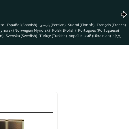
nto
Español (Spanish)
پارسی (Persian)
Suomi (Finnish)
Français (French)
ynorsk (Norwegian Nynorsk)
Polski (Polish)
Português (Portuguese)
n)
Svenska (Swedish)
Türkçe (Turkish)
український (Ukrainian)
中文