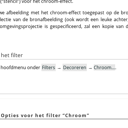
(
“
stencil
”
) voor het chroom-effect.
we afbeelding met het chroom-effect toegepast op de bron
electie van de bronafbeelding (ook wordt een leuke achte
omgevingsprojectie is gespecificeerd, zal een kopie van
het filter
 het hoofdmenu onder
Filters
→
Decoreren
→
Chroom…
.
 Opties voor het filter
“
Chroom
”