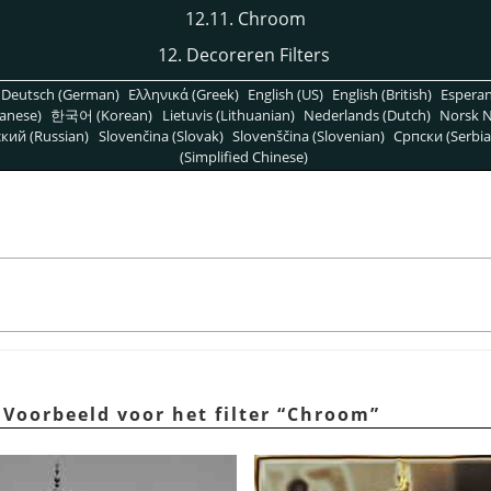
12.11. Chroom
12. Decoreren Filters
Deutsch (German)
Ελληνικά (Greek)
English (US)
English (British)
Espera
anese)
한국어 (Korean)
Lietuvis (Lithuanian)
Nederlands (Dutch)
Norsk N
кий (Russian)
Slovenčina (Slovak)
Slovenščina (Slovenian)
Српски (Serbia
(Simplified Chinese)
 Voorbeeld voor het filter
“
Chroom
”