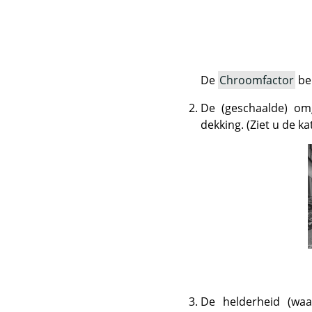
De
Chroomfactor
beh
De (geschaalde) om
dekking. (Ziet u de k
De helderheid (wa