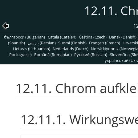
12.11. C
1
български (Bulgarian)
Català (Catalan)
Čeština (Czech)
Dansk (Danish)
(Spanish)
پارسی (Persian)
Suomi (Finnish)
Français (French)
Hrvatski
Lietuvis (Lithuanian)
Nederlands (Dutch)
Norsk Nynorsk (Norwegi
Portuguese)
Română (Romanian)
Pусский (Russian)
Slovenčina (Slo
український (Ukra
12.11. Chrom aufkl
12.11.1. Wirkungsw