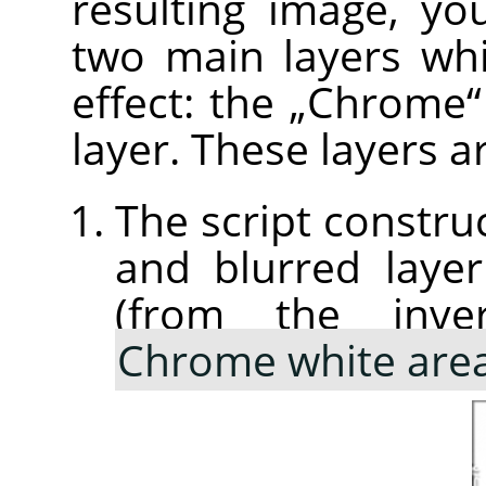
resulting image, yo
two main layers wh
effect: the
„
Chrome
“
layer. These layers a
The script constru
and blurred laye
(from the inve
Chrome white are