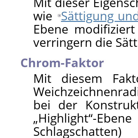
Mit dieser Eigensc
wie
Sättigung und
Ebene modifizier
verringern die Sätt
Chrom-Faktor
Mit diesem Fakt
Weichzeichnenrad
bei der Konstru
„
Highlight
“
-Eben
Schlagschatte