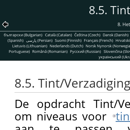
8.5. Tin
8. H
български (Bulgarian)
Català (Catalan)
Čeština (Czech)
Dansk (Danish)
(Spanish)
پارسی (Persian)
Suomi (Finnish)
Français (French)
Hrvatski
Lietuvis (Lithuanian)
Nederlands (Dutch)
Norsk Nynorsk (Norwegi
Portuguese)
Română (Romanian)
Pусский (Russian)
Slovenčina (Slo
український (Ukra
8.5. Tint/Verzadigin
De opdracht Tint/Ve
om niveaus voor
ti
aan te passen 