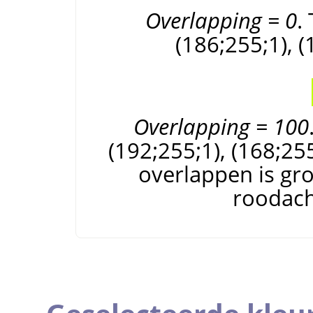
Overlapping = 0
.
(186;255;1), (
Overlapping = 100
(192;255;1), (168;25
overlappen is gr
roodach