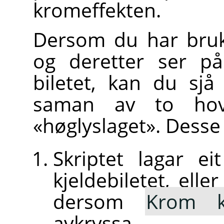
kromeffekten.
Dersom du har brukt 
og deretter ser 
biletet, kan du sjå
saman av to hovu
«høglyslaget». Desse 
Skriptet lagar ei
kjeldebiletet, elle
dersom
Krom k
avkryssa.