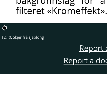
bakgrunnslag for 
filteret «Kromeffekt»
12.10. Skjer frå sjablong
Report 
Report a do