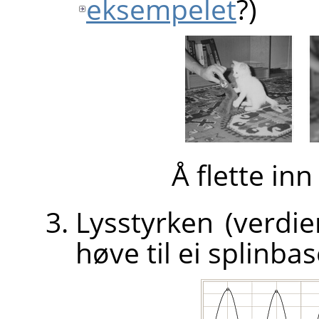
eksempelet
?)
Å flette in
Lysstyrken (verdien
høve til ei splinba