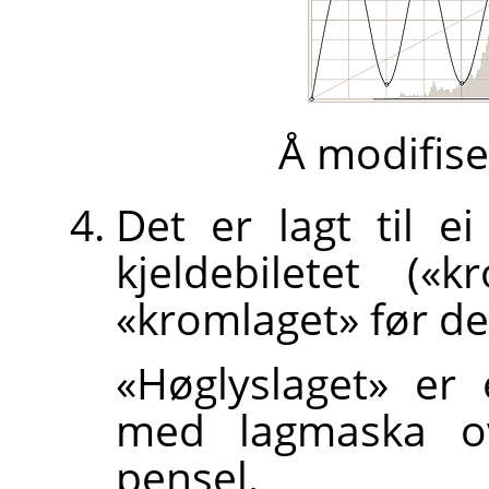
Å modifise
Det er lagt til 
kjeldebiletet («
«kromlaget» før de
«Høglyslaget» er
med lagmaska ov
pensel.