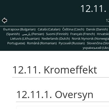
12.11.
1
български (Bulgarian)
Català (Catalan)
Čeština (Czech)
Dansk (Danish)
(Spanish)
پارسی (Persian)
Suomi (Finnish)
Français (French)
Hrvatski
Lietuvis (Lithuanian)
Nederlands (Dutch)
Norsk Nynorsk (Norwegi
Portuguese)
Română (Romanian)
Pусский (Russian)
Slovenčina (Slo
український (Ukra
12.11. Kromeffekt
12.11.1. Oversyn