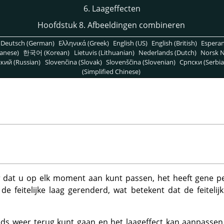
6. Laageffecten
Hoofdstuk 8. Afbeeldingen combineren
Deutsch (German)
Ελληνικά (Greek)
English (US)
English (British)
Espera
anese)
한국어 (Korean)
Lietuvis (Lithuanian)
Nederlands (Dutch)
Norsk N
кий (Russian)
Slovenčina (Slovak)
Slovenščina (Slovenian)
Српски (Serbia
(Simplified Chinese)
ter dat u op elk moment aan kunt passen, het heeft gene 
e feitelijke laag gerenderd, wat betekent dat de feitelij
eds weer terug kunt gaan en het laageffect kan aanpassen