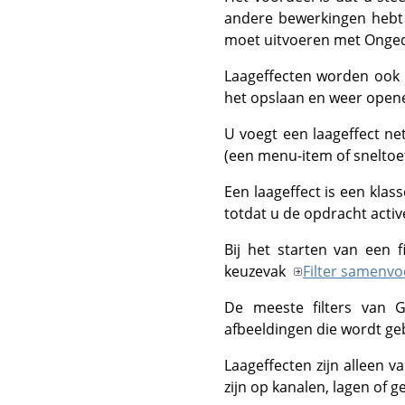
andere bewerkingen hebt
moet uitvoeren met Onge
Laageffecten worden ook 
het opslaan en weer opene
U voegt een laageffect net
(een menu-item of sneltoe
Een laageffect is een klas
totdat u de opdracht acti
Bij het starten van een f
keuzevak
Filter samenv
De meeste filters van
G
afbeeldingen die wordt ge
Laageffecten zijn alleen v
zijn op kanalen, lagen of g