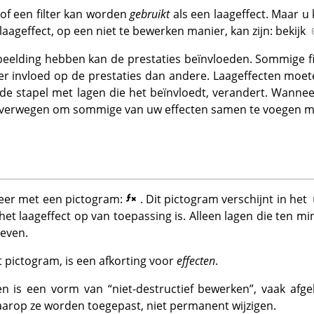
 of een filter kan worden
gebruikt
als een laageffect. Maar u
 laageffect, op een niet te bewerken manier, kan zijn: bekijk
fbeelding hebben kan de prestaties beïnvloeden. Sommige fi
 invloed op de prestaties dan andere. Laageffecten moe
 de stapel met lagen die het beïnvloedt, verandert. Wanne
verwegen om sommige van uw effecten samen te voegen me
weer met een pictogram:
. Dit pictogram verschijnt in het
het laageffect op van toepassing is. Alleen lagen die ten m
geven.
t pictogram, is een afkorting voor
effecten
.
ten is een vorm van
“
niet-destructief bewerken
”
, vaak afg
waarop ze worden toegepast, niet permanent wijzigen.