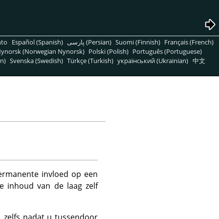
nto
Español (Spanish)
پارسی (Persian)
Suomi (Finnish)
Français (French)
ynorsk (Norwegian Nynorsk)
Polski (Polish)
Português (Portuguese)
n)
Svenska (Swedish)
Türkçe (Turkish)
український (Ukrainian)
中文
permanente invloed op een
ke inhoud van de laag zelf
, zelfs nadat u tussendoor