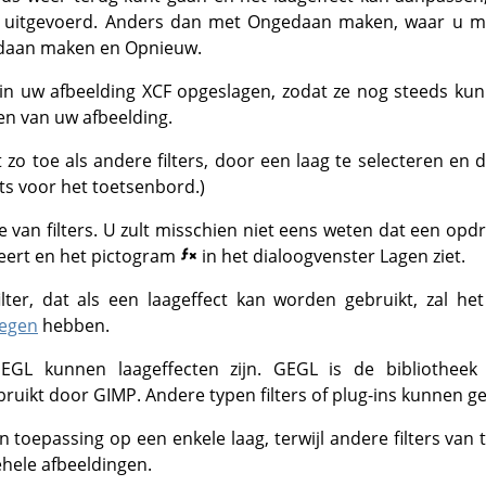
 uitgevoerd. Anders dan met Ongedaan maken, waar u mi
daan maken en Opnieuw.
in uw afbeelding XCF opgeslagen, zodat ze nog steeds k
n van uw afbeelding.
 zo toe als andere filters, door een laag te selecteren en
ts voor het toetsenbord.)
se van filters. U zult misschien niet eens weten dat een opd
veert en het pictogram
in het dialoogvenster Lagen ziet.
ilter, dat als een laageffect kan worden gebruikt, zal het
oegen
hebben.
EGL
kunnen laageffecten zijn.
GEGL
is de bibliotheek
bruikt door
GIMP
. Andere typen filters of plug-ins kunnen ge
an toepassing op een enkele laag, terwijl andere filters v
ehele afbeeldingen.