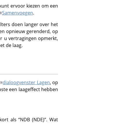
 kunt ervoor kiezen om een
Samenvoegen
.
lters doen langer over het
ten opnieuw gerenderd, op
er u vertragingen opmerkt,
t de laag.
dialoogvenster Lagen
, op
inste een laageffect hebben
ekort als
“
NDB (NDE)
”
. Wat