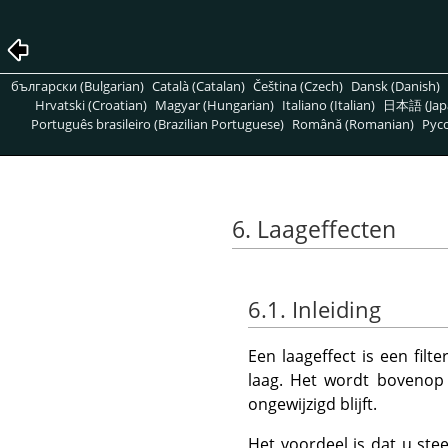
български (Bulgarian)
Català (Catalan)
Čeština (Czech)
Dansk (Danish)
Hrvatski (Croatian)
Magyar (Hungarian)
Italiano (Italian)
日本語 (Jap
Português brasileiro (Brazilian Portuguese)
Română (Romanian)
Pусс
6. Laageffecten
6.1. Inleiding
Een laageffect is een fil
laag. Het wordt bovenop d
ongewijzigd blijft.
Het voordeel is dat u ste