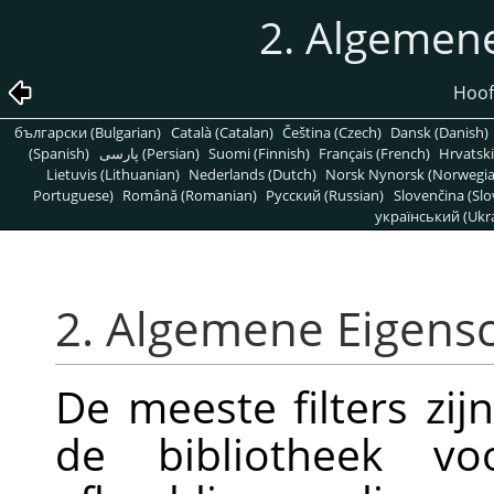
2. Algemen
Hoofd
български (Bulgarian)
Català (Catalan)
Čeština (Czech)
Dansk (Danish)
(Spanish)
پارسی (Persian)
Suomi (Finnish)
Français (French)
Hrvatski
Lietuvis (Lithuanian)
Nederlands (Dutch)
Norsk Nynorsk (Norwegi
Portuguese)
Română (Romanian)
Pусский (Russian)
Slovenčina (Slo
український (Ukra
2. Algemene Eigen
De meeste filters zijn
de bibliotheek v