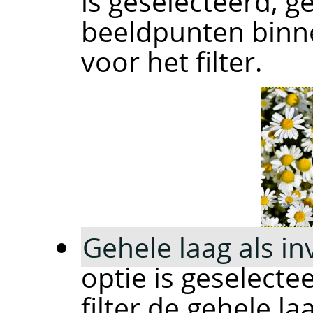
is geselecteerd, ge
beeldpunten binne
voor het filter.
Gehele laag als i
optie is geselecte
filter de gehele la