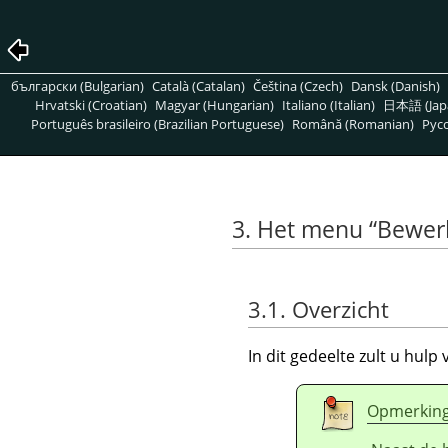
български (Bulgarian)
Català (Catalan)
Čeština (Czech)
Dansk (Danish)
Hrvatski (Croatian)
Magyar (Hungarian)
Italiano (Italian)
日本語 (Jap
Português brasileiro (Brazilian Portuguese)
Română (Romanian)
Pусс
3. Het menu
“
Bewer
3.1. Overzicht
In dit gedeelte zult u hul
Opmerkin