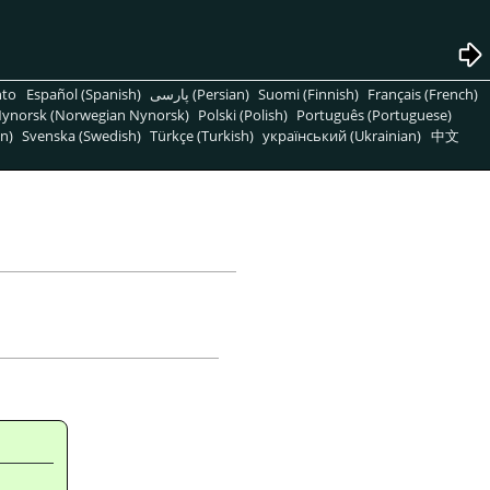
nto
Español (Spanish)
پارسی (Persian)
Suomi (Finnish)
Français (French)
ynorsk (Norwegian Nynorsk)
Polski (Polish)
Português (Portuguese)
n)
Svenska (Swedish)
Türkçe (Turkish)
український (Ukrainian)
中文