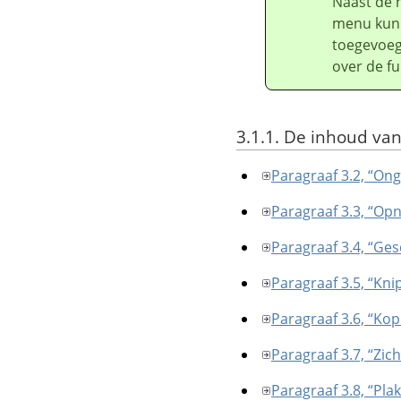
Naast de 
menu kunn
toegevoeg
over de fu
3.1.1. De inhoud v
Paragraaf 3.2, “O
Paragraaf 3.3, “Op
Paragraaf 3.4, “G
Paragraaf 3.5, “Kni
Paragraaf 3.6, “Kop
Paragraaf 3.7, “Zic
Paragraaf 3.8, “Pla