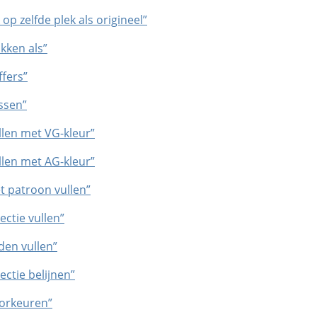
 op zelfde plek als origineel”
akken als”
ffers”
ssen”
llen met VG-kleur”
llen met AG-kleur”
t patroon vullen”
ectie vullen”
den vullen”
ectie belijnen”
oorkeuren”