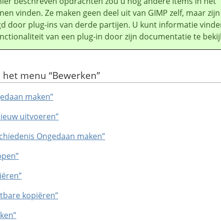
hier beschreven opdrachten zou u nog andere items in het
en vinden. Ze maken geen deel uit van
GIMP
zelf, maar zijn
d door plug-ins van derde partijen. U kunt informatie vind
nctionaliteit van een plug-in door zijn documentatie te bekij
an het menu
“
Bewerken
”
ngedaan maken”
nieuw uitvoeren”
eschiedenis Ongedaan maken”
ppen”
iëren”
htbare kopiëren”
kken”