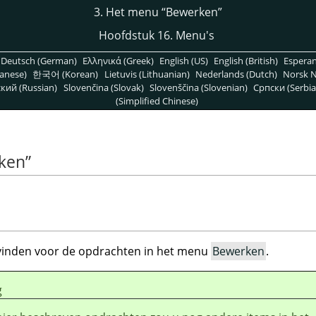
3. Het menu
“
Bewerken
”
Hoofdstuk 16. Menu's
Deutsch (German)
Ελληνικά (Greek)
English (US)
English (British)
Espera
anese)
한국어 (Korean)
Lietuvis (Lithuanian)
Nederlands (Dutch)
Norsk N
кий (Russian)
Slovenčina (Slovak)
Slovenščina (Slovenian)
Српски (Serbia
(Simplified Chinese)
ken
”
p vinden voor de opdrachten in het menu
Bewerken
.
g