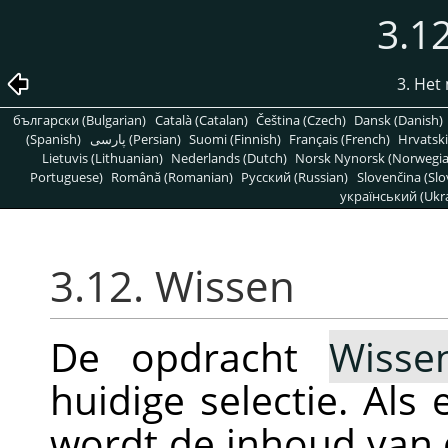
3.1
3. He
български (Bulgarian)
Català (Catalan)
Čeština (Czech)
Dansk (Danish)
(Spanish)
پارسی (Persian)
Suomi (Finnish)
Français (French)
Hrvatski
Lietuvis (Lithuanian)
Nederlands (Dutch)
Norsk Nynorsk (Norwegi
Portuguese)
Română (Romanian)
Pусский (Russian)
Slovenčina (Slo
український (Ukra
3.12. Wissen
De opdracht
Wisse
huidige selectie. Als 
wordt de inhoud van d