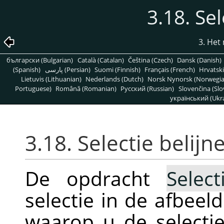
3.18. Sel
3. He
български (Bulgarian)
Català (Catalan)
Čeština (Czech)
Dansk (Danish)
(Spanish)
پارسی (Persian)
Suomi (Finnish)
Français (French)
Hrvatski
Lietuvis (Lithuanian)
Nederlands (Dutch)
Norsk Nynorsk (Norwegi
Portuguese)
Română (Romanian)
Pусский (Russian)
Slovenčina (Slo
український (Ukra
3.18. Selectie belijn
De opdracht
Selec
selectie in de afbeel
waarop u de selectie