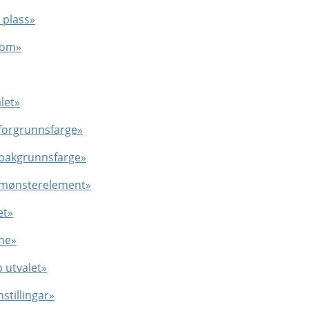
å plass»
 som»
let»
 forgrunnsfarge»
d bakgrunnsfarge»
d mønsterelement»
et»
ane»
p utvalet»
stillingar»