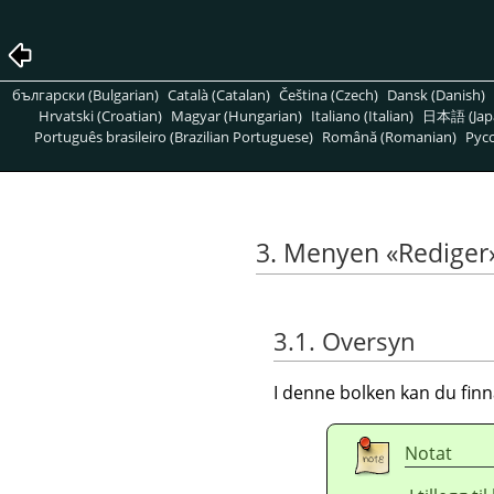
български (Bulgarian)
Català (Catalan)
Čeština (Czech)
Dansk (Danish)
Hrvatski (Croatian)
Magyar (Hungarian)
Italiano (Italian)
日本語 (Jap
Português brasileiro (Brazilian Portuguese)
Română (Romanian)
Pусс
3. Menyen «Rediger
3.1. Oversyn
I denne bolken kan du fin
Notat