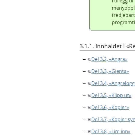
I tillegg 
menyoppfør
tredjepar
programti
3.1.1. Innhaldet i «
Del 3.2, «Angra»
Del 3.3, «Gjenta»
Del 3.4, «Angrelogg
Del 3.5, «Klipp ut»
Del 3.6, «Kopier»
Del 3.7, «Kopier sy
Del 3.8, «Lim inn»