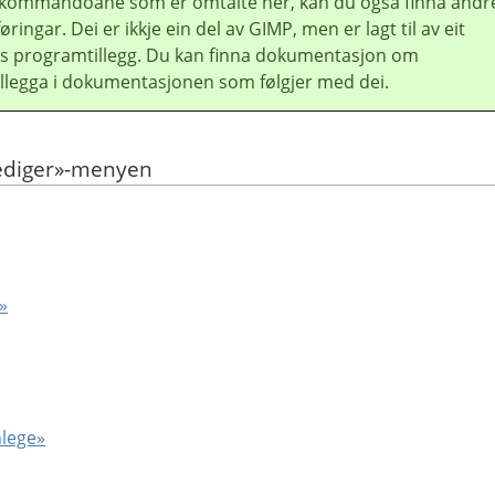
til kommandoane som er omtalte her, kan du også finna andr
ingar. Dei er ikkje ein del av
GIMP
, men er lagt til av eit
ts programtillegg. Du kan finna dokumentasjon om
llegga i dokumentasjonen som følgjer med dei.
Rediger»-menyen
»
nlege»