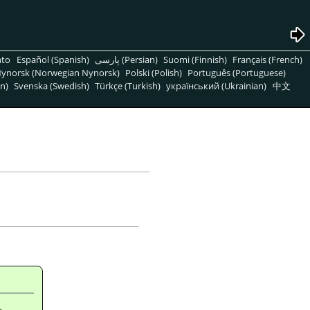
nto
Español (Spanish)
پارسی (Persian)
Suomi (Finnish)
Français (French)
ynorsk (Norwegian Nynorsk)
Polski (Polish)
Português (Portuguese)
n)
Svenska (Swedish)
Türkçe (Turkish)
український (Ukrainian)
中文