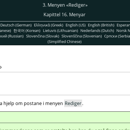
3. Menyen «Rediger»
Kapittel 16. Menyar
Deutsch (German)
Ελληνικά (Greek)
English (US)
English (British)
Espera
anese)
한국어 (Korean)
Lietuvis (Lithuanian)
Nederlands (Dutch)
Norsk N
кий (Russian)
Slovenčina (Slovak)
Slovenščina (Slovenian)
Српски (Serbia
(Simplified Chinese)
»
na hjelp om postane i menyen
Rediger
.