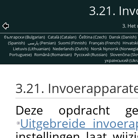
3.21. In
3. He
български (Bulgarian)
Català (Catalan)
Čeština (Czech)
Dansk (Danish)
(Spanish)
پارسی (Persian)
Suomi (Finnish)
Français (French)
Hrvatski
Lietuvis (Lithuanian)
Nederlands (Dutch)
Norsk Nynorsk (Norwegi
Portuguese)
Română (Romanian)
Pусский (Russian)
Slovenčina (Slo
український (Ukra
3.21. Invoerapparat
Deze opdracht gee
Uitgebreide invoera
instellingen laat wij