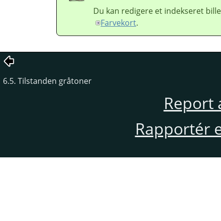
Du kan redigere et indekseret bill
Farvekort
.
6.5. Tilstanden gråtoner
Report 
Rapportér en