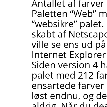
Antallet af farver
Paletten
“
Web
”
me
“
websikre
”
palet.
skabt af Netscape
ville se ens ud p
Internet Explore
Siden version 4 
palet med 212 fa
ensartede farver 
løst endnu, og de
aldrig. Når du de