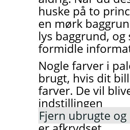
huske på to princ
en mørk baggrund
lys baggrund, og s
formidle informa
Nogle farver i pa
brugt, hvis dit b
farver. De vil bliv
indstillingen
Fjern ubrugte og 
er afkrydset.