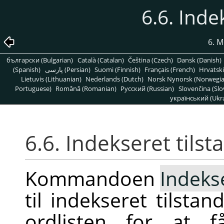
6.6. Inde
6. 
български (Bulgarian)
Català (Catalan)
Čeština (Czech)
Dansk (Danish)
(Spanish)
پارسی (Persian)
Suomi (Finnish)
Français (French)
Hrvatski
Lietuvis (Lithuanian)
Nederlands (Dutch)
Norsk Nynorsk (Norwegi
Portuguese)
Română (Romanian)
Pусский (Russian)
Slovenčina (Slo
український (Ukra
6.6. Indekseret tilst
Kommandoen
Indeks
til indekseret tilstan
ordlisten for at f