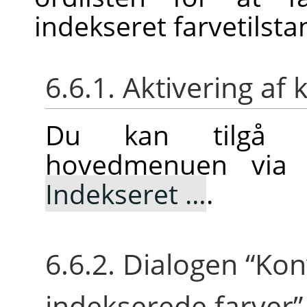
indekseret farvetilsta
6.6.1. Aktivering 
Du kan tilgå 
hovedmenuen vi
Indekseret …
.
6.6.2. Dialogen
“
Konv
indekserede farver
”