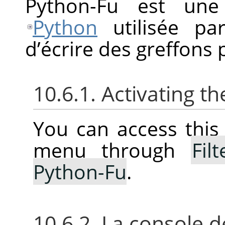
Python-Fu est une
Python
utilisée p
d’écrire des greffons
10.6.1. Activating 
You can access thi
menu through
Filt
Python-Fu
.
10.6.2. La console 