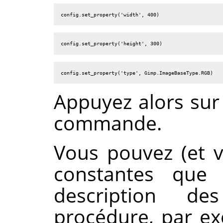
config.set_property('width', 400)
config.set_property('height', 300)
config.set_property('type', Gimp.ImageBaseType.RGB)
Appuyez alors su
commande.
Vous pouvez (et vo
constantes que
description d
procédure, par e