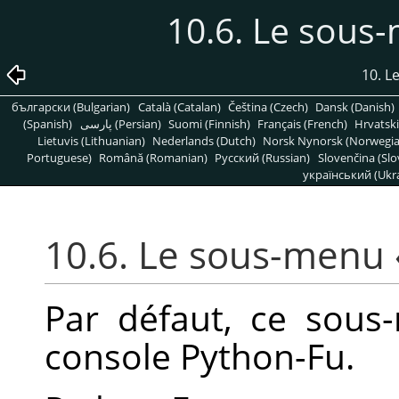
10.6. Le sou
10. 
български (Bulgarian)
Català (Catalan)
Čeština (Czech)
Dansk (Danish)
(Spanish)
پارسی (Persian)
Suomi (Finnish)
Français (French)
Hrvatski
Lietuvis (Lithuanian)
Nederlands (Dutch)
Norsk Nynorsk (Norwegi
Portuguese)
Română (Romanian)
Pусский (Russian)
Slovenčina (Slo
український (Ukra
10.6. Le sous-menu
Par défaut, ce sous
console Python-Fu.