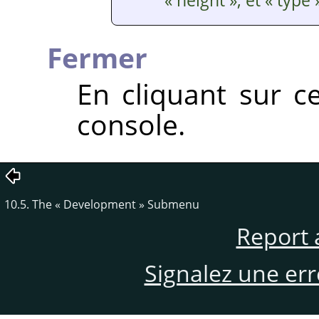
«
height
»
, et
«
type
Fermer
En cliquant sur c
console.
10.5. The
«
Development
»
Submenu
Report 
Signalez une er