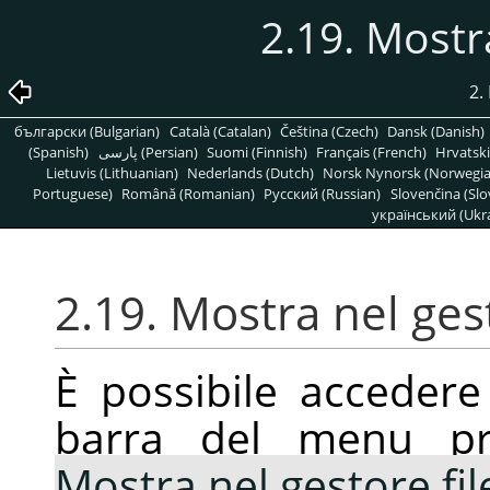
2.19. Mostra
2.
български (Bulgarian)
Català (Catalan)
Čeština (Czech)
Dansk (Danish)
(Spanish)
پارسی (Persian)
Suomi (Finnish)
Français (French)
Hrvatski
Lietuvis (Lithuanian)
Nederlands (Dutch)
Norsk Nynorsk (Norwegi
Portuguese)
Română (Romanian)
Pусский (Russian)
Slovenčina (Slo
український (Ukra
2.19. Mostra nel gest
È possibile acceder
barra del menu pr
Mostra nel gestore fil